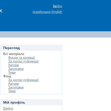
Ввійти
х
українська
English
Перегляд
Всі матеріали
Фонди та колекції
За датою публикації
Автори
Заголовки
Теми
Фонд
За датою публикації
Автори
Заголовки
Теми
Мій профіль
Ввійти