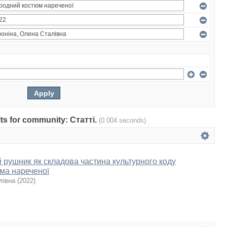
ults for community: Статті.
(0.004 seconds)
й рушник як складова частина культурного коду
ма нареченої
лівна
(
2022
)