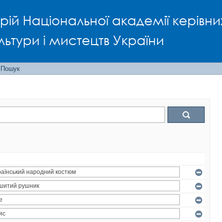
рій Національної академії керівни
льтури і мистецтв України
Пошук