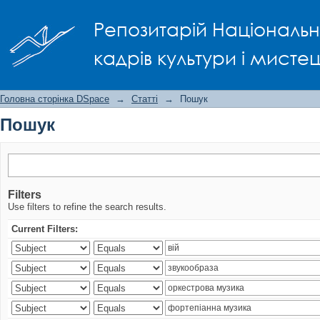
Пошук
Репозитарій Національно
кадрів культури і мисте
Головна сторінка DSpace
→
Статті
→
Пошук
Пошук
Filters
Use filters to refine the search results.
Current Filters: