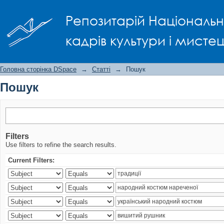
Пошук
Репозитарій Національно
кадрів культури і мисте
Головна сторінка DSpace
→
Статті
→
Пошук
Пошук
Filters
Use filters to refine the search results.
Current Filters: