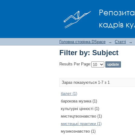
Filter by: Subject
Репозита
кадрів ку
Головна сторінка DSpace
→
Статті
→
Filter by: Subject
Results Per Page:
Зараз показуються 1-7 з 1
балет (1)
барокова музика (1)
культурні цінності (1)
мистецтвознавство (1)
мистецькі практики (1)
музикознавство (1)