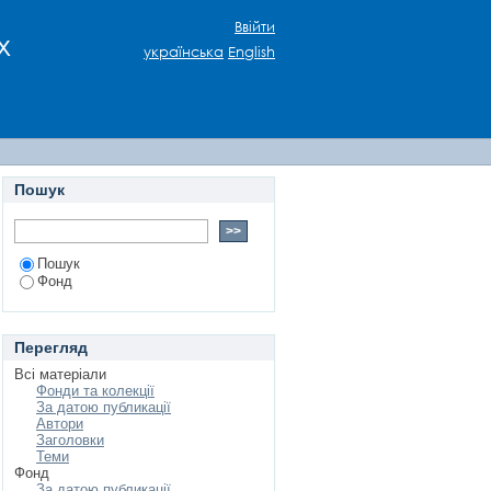
Ввійти
х
українська
English
Пошук
Пошук
Фонд
Перегляд
Всі матеріали
Фонди та колекції
За датою публикації
Автори
Заголовки
Теми
Фонд
За датою публикації