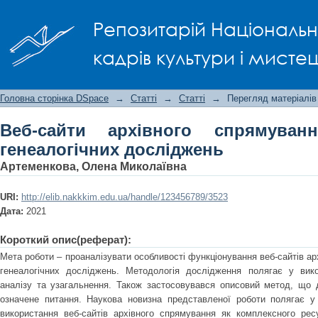
Веб-сайти архівного спрямування у 
Репозитарій Національно
кадрів культури і мисте
Головна сторінка DSpace
→
Статті
→
Статті
→
Перегляд матеріалів
Веб-сайти архівного спрямуван
генеалогічних досліджень
Артеменкова, Олена Миколаївна
URI:
http://elib.nakkkim.edu.ua/handle/123456789/3523
Дата:
2021
Короткий опис(реферат):
Мета роботи – проаналізувати особливості функціонування веб-сайтів а
генеалогічних досліджень. Методологія дослідження полягає у вико
аналізу та узагальнення. Також застосовувався описовий метод, що 
означене питання. Наукова новизна представленої роботи полягає у
використання веб-сайтів архівного спрямування як комплексного рес