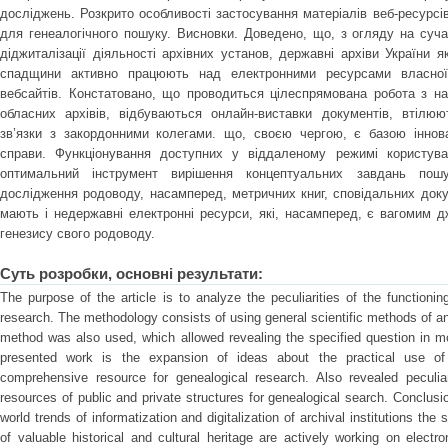
досліджень. Розкрито особливості застосування матеріалів веб-ресурсі
для генеалогічного пошуку. Висновки. Доведено, що, з огляду на сучас
діджиталізації діяльності архівних установ, державні архіви України як 
спадщини активно працюють над електронними ресурсами власної 
вебсайтів. Констатовано, що проводиться цілеспрямована робота з на
обласних архівів, відбуваються онлайн-виставки документів, втілю
зв’язки з закордонними колегами. що, своєю чергою, є базою інновац
справи. Функціонування доступних у віддаленому режимі користуваче
оптимальний інструмент вирішення концептуальних завдань пошу
дослідження родоводу, насамперед, метричних книг, сповідальних доку
мають і недержавні електронні ресурси, які, насамперед, є вагомим 
генезису свого родоводу.
Суть розробки, основні результати:
The purpose of the article is to analyze the peculiarities of the functionin
research. The methodology consists of using general scientific methods of an
method was also used, which allowed revealing the specified question in mor
presented work is the expansion of ideas about the practical use of 
comprehensive resource for genealogical research. Also revealed peculia
resources of public and private structures for genealogical search. Conclusi
world trends of informatization and digitalization of archival institutions th
of valuable historical and cultural heritage are actively working on electr