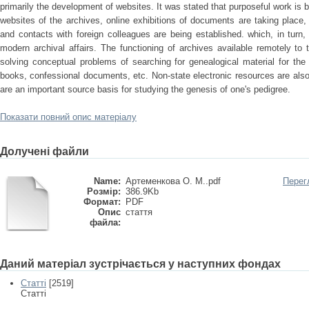
primarily the development of websites. It was stated that purposeful work is be
websites of the archives, online exhibitions of documents are taking place
and contacts with foreign colleagues are being established. which, in turn, 
modern archival affairs. The functioning of archives available remotely to t
solving conceptual problems of searching for genealogical material for the s
books, confessional documents, etc. Non-state electronic resources are also o
are an important source basis for studying the genesis of one's pedigree.
Показати повний опис матеріалу
Долучені файли
Name:
Артеменкова О. М..pdf
Перег
Розмір:
386.9Kb
Формат:
PDF
Опис
стаття
файла:
Даний матеріал зустрічається у наступних фондах
Статті
[2519]
Статті