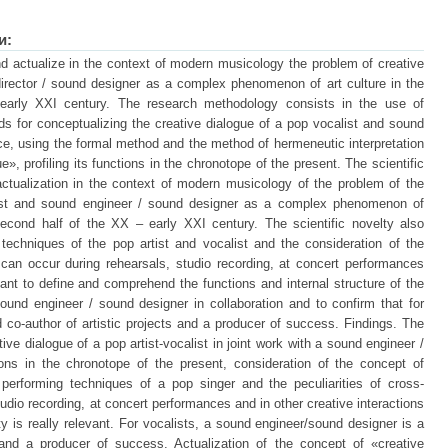
и:
d actualize in the context of modern musicology the problem of creative
director / sound designer as a complex phenomenon of art culture in the
early XXI century. The research methodology consists in the use of
s for conceptualizing the creative dialogue of a pop vocalist and sound
nce, using the formal method and the method of hermeneutic interpretation
», profiling its functions in the chronotope of the present. The scientific
actualization in the context of modern musicology of the problem of the
alist and sound engineer / sound designer as a complex phenomenon of
 second half of the XX – early XXI century. The scientific novelty also
 techniques of the pop artist and vocalist and the consideration of the
at can occur during rehearsals, studio recording, at concert performances
rtant to define and comprehend the functions and internal structure of the
ound engineer / sound designer in collaboration and to confirm that for
d co-author of artistic projects and a producer of success. Findings. The
ive dialogue of a pop artist-vocalist in joint work with a sound engineer /
ions in the chronotope of the present, consideration of the concept of
 performing techniques of a pop singer and the peculiarities of cross-
tudio recording, at concert performances and in other creative interactions
ity is really relevant. For vocalists, a sound engineer/sound designer is a
ts and a producer of success. Actualization of the concept of «creative