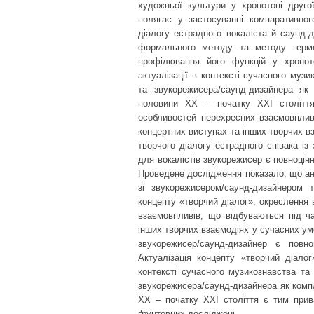
художньої культури у хронотопі друго
полягає у застосуванні компаративного
діалогу естрадного вокаліста й саунд-
формального методу та методу гермен
профілювання його функцій у хроното
актуалізації в контексті сучасного муз
та звукорежисера/саунд-дизайнера як
половини ХХ – початку ХХІ століття,
особливостей перехресних взаємовпливі
концертних виступах та інших творчих вз
творчого діалогу естрадного співака із
для вокалістів звукорежисер є повноцін
Проведене дослідження показало, що анал
зі звукорежисером/саунд-дизайнером 
концепту «творчий діалог», окреслення 
взаємовпливів, що відбуваються під ча
інших творчих взаємодіях у сучасних умо
звукорежисер/саунд-дизайнер є повн
Актуалізація концепту «творчий діало
контексті сучасного музикознавства та
звукорежисера/саунд-дизайнера як комп
ХХ – початку ХХІ століття є тим при
ґрунтовних досліджень.