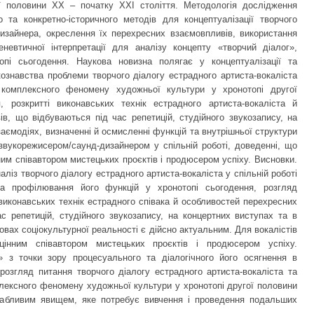
ї половини ХХ – початку ХХІ століття. Методологія дослідження
 та конкретно-історичного методів для концептуалізації творчого
дизайнера, окреслення їх перехресних взаємовпливів, використання
евтичної інтерпретації для аналізу концепту «творчий діалог»,
пі сьогодення. Наукова новизна полягає у концептуалізації та
икознавства проблеми творчого діалогу естрадного артиста-вокаліста
 комплексного феномену художньої культури у хронотопі другої
 розкритті виконавських технік естрадного артиста-вокаліста й
в, що відбуваються під час репетицій, студійного звукозапису, на
аємодіях, визначенні й осмисленні функцій та внутрішньої структури
 звукорежисером/саунд-дизайнером у спільній роботі, доведенні, що
ним співавтором мистецьких проєктів і продюсером успіху. Висновки.
із творчого діалогу естрадного артиста-вокаліста у спільній роботі
та профілювання його функцій у хронотопі сьогодення, розгляд
виконавських технік естрадного співака й особливостей перехресних
с репетицій, студійного звукозапису, на концертних виступах та в
вах соціокультурної реальності є дійсно актуальним. Для вокалістів
оцінним співавтором мистецьких проєктів і продюсером успіху.
г» з точки зору процесуального та діалогічного його осягнення в
 розгляд питання творчого діалогу естрадного артиста-вокаліста та
лексного феномену художньої культури у хронотопі другої половини
вабливим явищем, яке потребує вивчення і проведення подальших