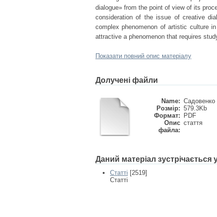
dialogue» from the point of view of its pro
consideration of the issue of creative di
complex phenomenon of artistic culture in
attractive a phenomenon that requires stud
Показати повний опис матеріалу
Долучені файли
Name:
Садовенко С
Розмір:
579.3Kb
Формат:
PDF
Опис
стаття
файла:
Даний матеріал зустрічається
Статті
[2519]
Статті