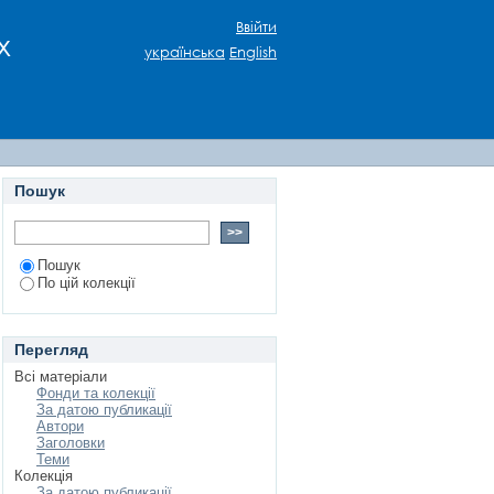
 естрадного артиста-
Ввійти
х
 сучасних умовах
українська
English
Пошук
Пошук
По цій колекції
Перегляд
Всі матеріали
Фонди та колекції
За датою публикації
Автори
Заголовки
Теми
Колекція
За датою публикації