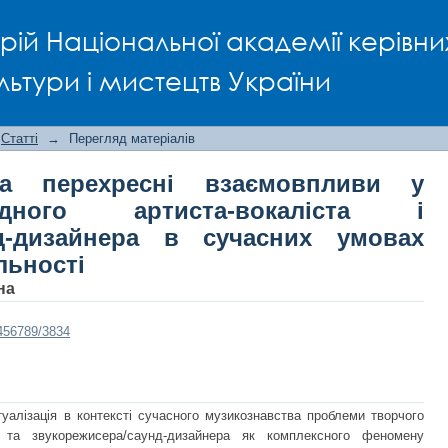
ерехресні взаємовпливи у співпраці
рій Національної академії керівни
корежисера/саунд-дизайнера в
льності
льтури і мистецтв України
Статті
→
Перегляд матеріалів
та перехресні взаємовпливи у
адного артиста-вокаліста і
нд-дизайнера в сучасних умовах
льності
на
3456789/3834
туалізація в контексті сучасного музикознавства проблеми творчого
та та звукорежисера/саунд-дизайнера як комплексного феномену