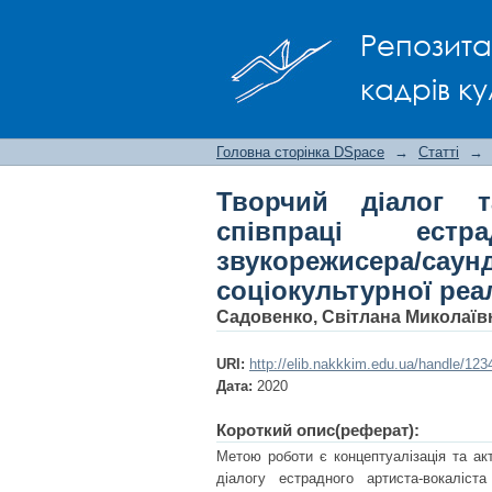
Творчий діалог та п
Репозита
вокаліста і зву
соціокультурної реа
кадрів ку
Головна сторінка DSpace
→
Статті
→
Творчий діалог 
співпраці естр
звукорежисера/сау
соціокультурної реа
Садовенко, Світлана Миколаїв
URI:
http://elib.nakkkim.edu.ua/handle/12
Дата:
2020
Короткий опис(реферат):
Метою роботи є концептуалізація та ак
діалогу естрадного артиста-вокаліс