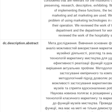
considered that are relevant for the museums of
preserving, research, descriptive, exhibiting. 
of implementing these functions, the te
marketing and art marketing are used. We
problem of using marketing technologies in
their operation. We reviewed the work of 
department and the department for wor
reviewed the work of the hospitality s
dc.description.abstract
Мета дослідження. Вивчення основних фу
аналіз можливостей використання маркетин
музейної діяльності, розгляд та ан
технологій маркетингу мистецтва для у
ефективності реалізації функцій худо
вирішення актуальних проблем. Методолог
застосуванні емпіричного та комп
методологічний підхід дозволяє ро
можливості застосування маркетингови
музеїв та сприяти вдосконаленню роб
Наукова новизна полягає в розширенні 
технологій класичного маркетингу та марк
до функцій музеїв мистецтва. Проведе
функції, яка має на меті не тільки демонст