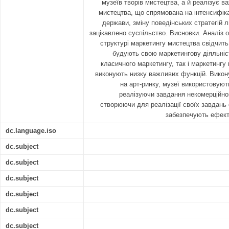
музеїв творів мистецтва, а й реалізує 
мистецтва, що спрямована на інтенсифіка
держави, зміну поведінських стратегій 
зацікавлено суспільство. Висновки. Аналіз 
структурі маркетингу мистецтва свідчить
будують свою маркетингову діяльніс
класичного маркетингу, так і маркетингу
виконують низку важливих функцій. Викону
на арт-ринку, музеї використовують
реалізуючи завдання некомерційног
створюючи для реалізації своїх завдань 
забезпечують ефекти
dc.language.iso
dc.subject
dc.subject
dc.subject
dc.subject
dc.subject
dc.subject