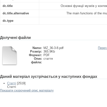
dc.title
Основні функції музеїв у конте
dc.title.alternative
The main functions of the mu
dc.type
Долучені файли
Name:
MZ_36-3-8.pdf
Перег
Розмір:
365.9Kb
Формат:
PDF
Опис
стаття
файла:
Даний матеріал зустрічається у наступних фондах
Статті
[2519]
Статті
Показати скорочений опис матеріалу