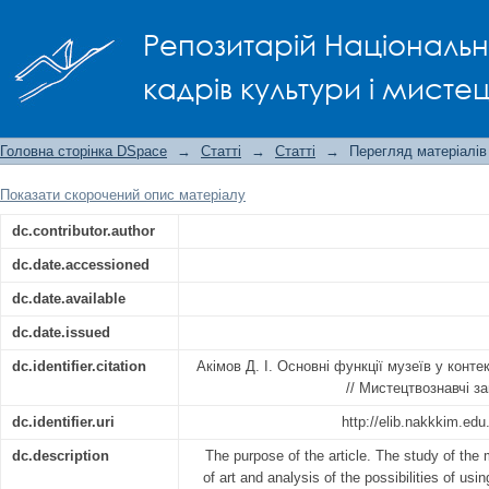
Основні функції музеїв у контексті 
Репозитарій Національно
кадрів культури і мисте
Головна сторінка DSpace
→
Статті
→
Статті
→
Перегляд матеріалів
Показати скорочений опис матеріалу
dc.contributor.author
dc.date.accessioned
dc.date.available
dc.date.issued
dc.identifier.citation
Акімов Д. І. Основні функції музеїв у конт
// Мистецтвознавчі за
dc.identifier.uri
http://elib.nakkkim.ed
dc.description
The purpose of the article. The study of th
of art and analysis of the possibilities of usi