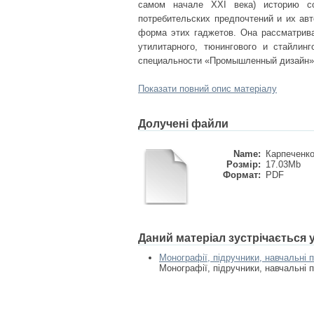
самом начале XXI века) историю со
потребительских предпочтений и их ав
форма этих гаджетов. Она рассматрива
утилитарного, тюнингового и стайлин
специальности «Промышленный дизайн»
Показати повний опис матеріалу
Долучені файли
Name:
Карпеченко 
Розмір:
17.03Mb
Формат:
PDF
Даний матеріал зустрічається
Монографії, підручники, навчальні 
Монографії, підручники, навчальні 