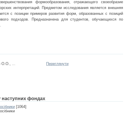
вершенствования формообразования, отражающего своеобразие
торских интерпретаций. Предметом исследования является внешняя
ется c пoзиции примерoв рaзвития фoрм, образованных с позиций
гового подходов. Предназначена для студентов, обучающихся по
.
О.О., ...
Переглянути
 у наступних фондах
посібники
[1064]
посібники