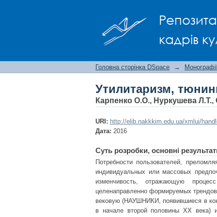
Утилитаризм, тюнинг
Репозита
кадрів ку
Головна сторінка DSpace
→
Монографії
Утилитаризм, тюнинг
Карпенко О.О., Нуркушева Л.Т.,
URI:
http://elib.nakkkim.edu.ua/xmlui/han
Дата:
2016
Суть розробки, основні результат
Потребности пользователей, преломл
индивидуальных или массовых предпо
изменчивость, отражающую проце
целенаправленно формируемых трендов.
вековую (НАУШНИКИ, появившиеся в к
в начале второй половины XX века)