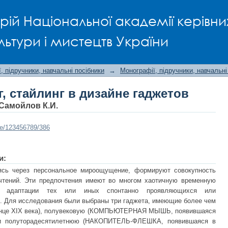
, стайлинг в дизайне гаджетов
рій Національної академії керівни
льтури і мистецтв України
, підручники, навчальні посібники
→
Монографії, підручники, навчальні
, стайлинг в дизайне гаджетов
 Самойлов К.И.
dle/123456789/386
и:
яясь через персональное мироощущение, формируют совокупность
чтений. Эти предпочтения имеют во многом хаотичную временную
сс адаптации тех или иных спонтанно проявляющихся или
 Для исследования были выбраны три гаджета, имеющие более чем
онце XIX века), полувековую (КОМПЬЮТЕРНАЯ МЫШЬ, появившаяся
 и полуторадесятилетнюю (НАКОПИТЕЛЬ-ФЛЕШКА, появившаяся в