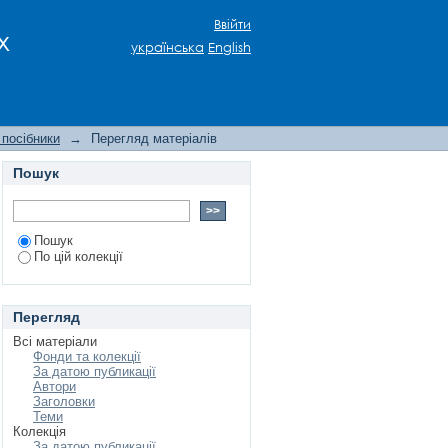
Ввійти
х
українська
English
 посібники
→
Перегляд матеріалів
Пошук
Пошук
По цій колекції
Перегляд
Всі матеріали
Фонди та колекції
За датою публикації
Автори
Заголовки
Теми
Колекція
За датою публикації