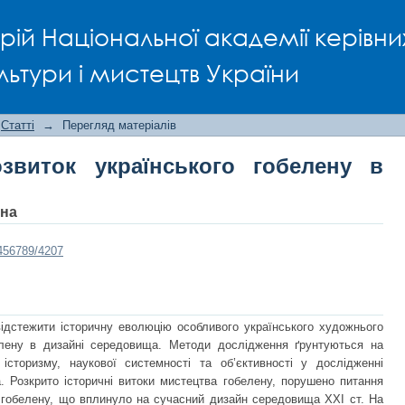
иток українського гобелену в дизай
рій Національної академії керівни
льтури і мистецтв України
Статті
→
Перегляд матеріалів
звиток українського гобелену в
вна
3456789/4207
 відстежити історичну еволюцію особливого українського художнього
елену в дизайні середовища. Методи дослідження ґрунтуються на
 історизму, наукової системності та об’єктивності у дослідженні
а. Розкрито історичні витоки мистецтва гобелену, порушено питання
я гобелену, що вплинуло на сучасний дизайн середовища ХХІ ст. На