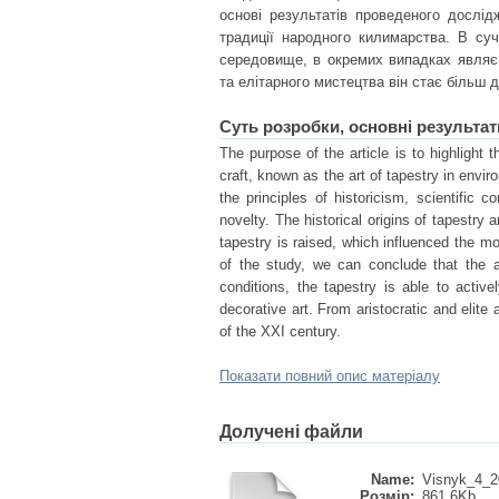
основі результатів проведеного дослі
традиції народного килимарства. В су
середовище, в окремих випадках являє
та елітарного мистецтва він стає більш
Суть розробки, основні результат
The purpose of the article is to highlight t
craft, known as the art of tapestry in envi
the principles of historicism, scientific c
novelty. The historical origins of tapestry 
tapestry is raised, which influenced the m
of the study, we can conclude that the ar
conditions, the tapestry is able to active
decorative art. From aristocratic and elite
of the XXI century.
Показати повний опис матеріалу
Долучені файли
Name:
Visnyk_4_2
Розмір:
861.6Kb