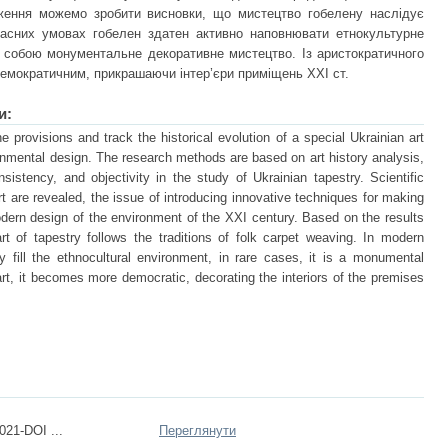
дження можемо зробити висновки, що мистецтво гобелену наслідує
часних умовах гобелен здатен активно наповнювати етнокультурне
 собою монументальне декоративне мистецтво. Із аристократичного
 демократичним, прикрашаючи інтер’єри приміщень ХХІ ст.
и:
he provisions and track the historical evolution of a special Ukrainian art
ronmental design. The research methods are based on art history analysis,
onsistency, and objectivity in the study of Ukrainian tapestry. Scientific
art are revealed, the issue of introducing innovative techniques for making
odern design of the environment of the XXI century. Based on the results
t of tapestry follows the traditions of folk carpet weaving. In modern
ly fill the ethnocultural environment, in rare cases, it is a monumental
 art, it becomes more democratic, decorating the interiors of the premises
021-DOI ...
Переглянути