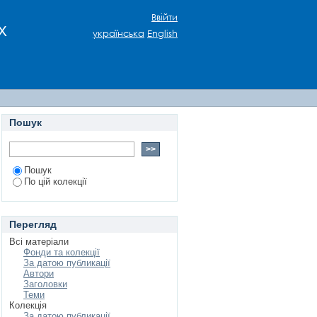
ні середовища
Ввійти
х
українська
English
Пошук
Пошук
По цій колекції
Перегляд
Всі матеріали
Фонди та колекції
За датою публикації
Автори
Заголовки
Теми
Колекція
За датою публикації