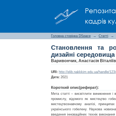
Cтановлення та розв
Репозита
кадрів ку
Головна сторінка DSpace
→
Статті
→
Cтановлення та ро
дизайні середовища
Варивончик, Анастасія Віталії
URI:
http://elib.nakkkim.edu.ua/handle/12
Дата:
2021
Короткий опис(реферат):
Мета статті – висвітлити виникнення і
промислу, відомого як мистецтво гоб
мистецтвознавчому аналізі, принципах
українського гобелену. Наукова новизн
введення інноваційних технік виконанн