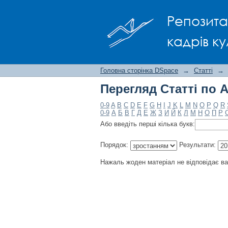
Перегляд Статті по 
Репозита
кадрів ку
Головна сторінка DSpace
→
Статті
→
Перегляд Статті по 
0-9
A
B
C
D
E
F
G
H
I
J
K
L
M
N
O
P
Q
R
0-9
А
Б
В
Г
Д
Е
Ж
З
И
Й
К
Л
М
Н
О
П
Р
Або введіть перші кілька букв:
Порядок:
Результати:
Нажаль жоден матеріал не відповідає в