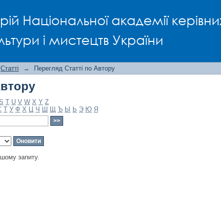
Автору
рій Національної академії керівни
льтури і мистецтв України
Статті
→
Перегляд Статті по Автору
Автору
S
T
U
V
W
X
Y
Z
С
Т
У
Ф
Х
Ц
Ч
Ш
Щ
Ъ
Ы
Ь
Э
Ю
Я
ашому запиту.