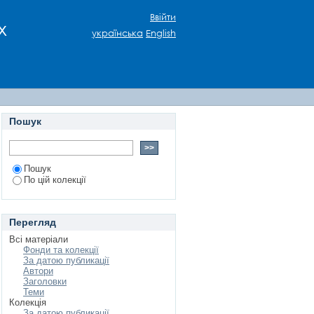
Ввійти
х
українська
English
Пошук
Пошук
По цій колекції
Перегляд
Всі матеріали
Фонди та колекції
За датою публикації
Автори
Заголовки
Теми
Колекція
За датою публикації