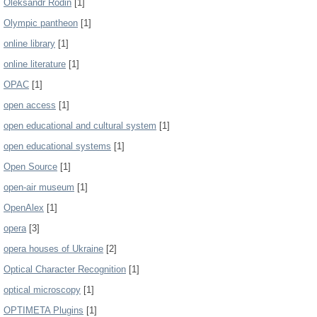
Oleksandr Rodin
[1]
Olympic pantheon
[1]
online library
[1]
online literature
[1]
OPAC
[1]
open access
[1]
open educational and cultural system
[1]
open educational systems
[1]
Open Source
[1]
open-air museum
[1]
OpenAlex
[1]
opera
[3]
opera houses of Ukraine
[2]
Optical Character Recognition
[1]
optical microscopy
[1]
OPTIMETA Plugins
[1]