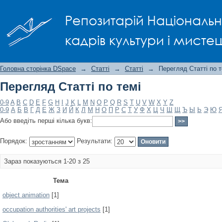
Перегляд Статті по темі
Репозитарій Національно
кадрів культури і мисте
Головна сторінка DSpace
→
Статті
→
Статті
→
Перегляд Статті по т
Перегляд Статті по темі
0-9
A
B
C
D
E
F
G
H
I
J
K
L
M
N
O
P
Q
R
S
T
U
V
W
X
Y
Z
0-9
А
Б
В
Г
Д
Е
Ж
З
И
Й
К
Л
М
Н
О
П
Р
С
Т
У
Ф
Х
Ц
Ч
Ш
Щ
Ъ
Ы
Ь
Э
Ю
Або введіть перші кілька букв:
Порядок:
Результати:
Зараз показуються 1-20 з 25
Тема
object animation
[1]
occupation authorities' art projects
[1]