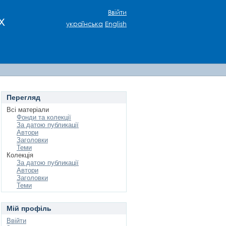
Ввійти
х
українська
English
Перегляд
Всі матеріали
Фонди та колекції
За датою публикації
Автори
Заголовки
Теми
Колекція
За датою публикації
Автори
Заголовки
Теми
Мій профіль
Ввійти