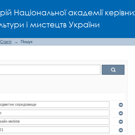
рій Національної академії керівни
льтури і мистецтв України
Статті
→
Пошук