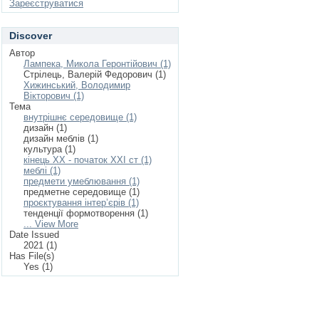
Зареєструватися
Discover
Автор
Лампека, Микола Геронтійович (1)
Стрілець, Валерій Федорович (1)
Хижинський, Володимир
Вікторович (1)
Тема
внутрішнє середовище (1)
дизайн (1)
дизайн меблів (1)
культура (1)
кінець ХХ - початок ХХІ ст (1)
меблі (1)
предмети умеблювання (1)
предметне середовище (1)
проєктування інтер’єрів (1)
тенденції формотворення (1)
... View More
Date Issued
2021 (1)
Has File(s)
Yes (1)