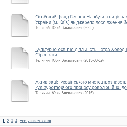
Особовий фонд Георгія Нарбута в націона
України (м. Київ) як джерело дослідження й
Телячий, Юрій Васильович
(
2009
)
Культурно-освітня діяльність Петра Холодн
Сірополка
Телячий, Юрій Васильович
(
2013-03-19
)
Активізація українського мистецтвознавств
культуротворчого процесу революційної до
Телячий, Юрій Васильович
(
2016
)
1
2
3
4
Наступна сторінка