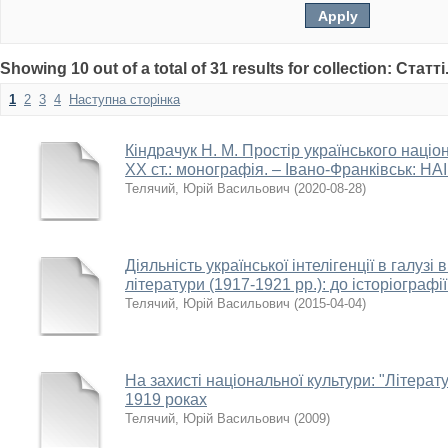
Showing 10 out of a total of 31 results for collection: Статті
1
2
3
4
Наступна сторінка
Кіндрачук Н. М. Простір українського націон
ХХ ст.: монографія. – Івано-Франківськ: НАІР
Телячий, Юрій Васильович
(
2020-08-28
)
Діяльність української інтелігенції в галуз
літератури (1917-1921 рр.): до історіограф
Телячий, Юрій Васильович
(
2015-04-04
)
На захисті національної культури: "Літера
1919 роках
Телячий, Юрій Васильович
(
2009
)