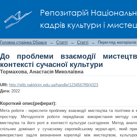
До проблеми взаємодії мистецтва та 
Репозитарій Національно
кадрів культури і мисте
Головна сторінка DSpace
→
Статті
→
Статті
→
Перегляд матеріалів
До проблеми взаємодії мистецт
контексті сучасної культури
Тормахова, Анастасія Миколаївна
URI:
http://elib.nakkkim.edu.ua/handle/123456789/4323
Дата:
2022
Короткий опис(реферат):
Мета роботи - окреслити проблему взаємодії мистецтва та політики в к
простору. Методологія роботи передбачає використання методу си
мистецтва та його ролі в контексті культури сьогодення. Метод анало
спільних домінант у сучасному європейському мурал-арті, який прис
використано задля визначення кореляції між мистецтвом, культуро