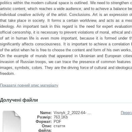
politics within the modern cultural space is outlined. We need to strengthen con
artistic content, which reaches a wide audience, and to achieve a balance be
individual creative activity of the artist. Conclusions. Art is an expression 
that take place in society. It forms a certain worldview, and acts as a mea
ideology. An important task in this regard is the need for expert evaluatio
official censorship, it is necessary to prevent violations of moral, ethical and
of art in human life is even more important, because it is formed under th
significantly affects consciousness. It is important to achieve a correlatio
of the artist when he is free to choose the content and form of his own works
On the example of murals that appeared in Ukrainian and European cities d
invasion of Russian troops, we can trace the presence of common features 
images, symbols, colors. They are the driving force of cultural and ideologica
freedom.
Показати повний опис матеріалу
Долучені файли
Name:
Visnyk_2_2022-64- ...
Перег
Розмір:
763.1Kb
Формат:
PDF
Опис
стаття
файла: