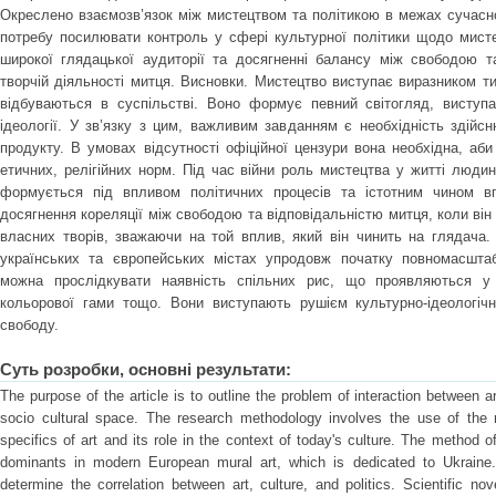
Окреслено взаємозв’язок між мистецтвом та політикою в межах сучасно
потребу посилювати контроль у сфері культурної політики щодо мисте
широкої глядацької аудиторії та досягненні балансу між свободою та
творчій діяльності митця. Висновки. Мистецтво виступає виразником тих
відбуваються в суспільстві. Воно формує певний світогляд, виступа
ідеології. У зв’язку з цим, важливим завданням є необхідність здійс
продукту. В умовах відсутності офіційної цензури вона необхідна, аб
етичних, релігійних норм. Під час війни роль мистецтва у житті люд
формується під впливом політичних процесів та істотним чином в
досягнення кореляції між свободою та відповідальністю митця, коли він
власних творів, зважаючи на той вплив, який він чинить на глядача. 
українських та європейських містах упродовж початку повномасштабн
можна прослідкувати наявність спільних рис, що проявляються у с
кольорової гами тощо. Вони виступають рушієм культурно-ідеологічн
свободу.
Суть розробки, основні результати:
The purpose of the article is to outline the problem of interaction between a
socio cultural space. The research methodology involves the use of the 
specifics of art and its role in the context of today's culture. The metho
dominants in modern European mural art, which is dedicated to Ukraine
determine the correlation between art, culture, and politics. Scientific no