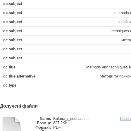
dc.subject
dc.subject
methods o
dc.subject
прийо
dc.subject
techniques o
dc.subject
мето
dc.subject
dc.subject
dc.title
Methods and techniques for
dc.title.alternative
Методи та прийо
dc.type
Долучені файли
Name:
Kultura_i_suchasn ...
Перег
Розмір:
827.2Kb
Формат:
PDF