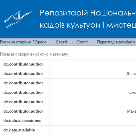
Methods and techniques for finding cr
Репозитарій Національно
кадрів культури і мисте
Головна сторінка DSpace
→
Статті
→
Статті
→
Перегляд матеріалів
Показати скорочений опис матеріалу
dc.contributor.author
dc.contributor.author
Дени
dc.contributor.author
dc.contributor.author
Оме
dc.contributor.author
dc.contributor.author
Мака
dc.date.accessioned
dc.date.available