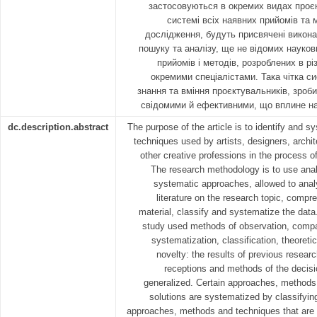
застосовуються в окремих видах проєкт
системі всіх наявних прийомів та 
дослідження, будуть присвячені викона
пошуку та аналізу, ще не відомих науковц
прийомів і методів, розроблених в рі
окремими спеціалістами. Така чітка с
знання та вміння проєктувальників, зроби
свідомими й ефективними, що вплине на 
dc.description.abstract
The purpose of the article is to identify and 
techniques used by artists, designers, archi
other creative professions in the process o
The research methodology is to use analy
systematic approaches, allowed to anal
literature on the research topic, compr
material, classify and systematize the data
study used methods of observation, compar
systematization, classification, theoretic
novelty: the results of previous resear
receptions and methods of the decisi
generalized. Certain approaches, methods
solutions are systematized by classifying
approaches, methods and techniques that are 