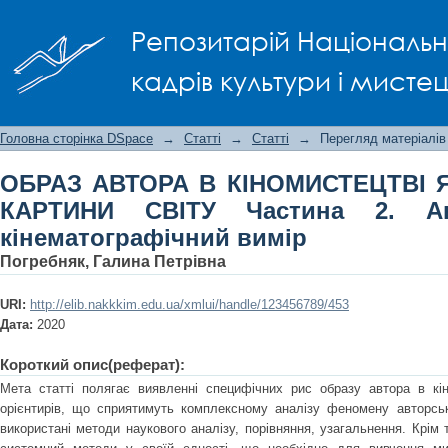
ОБРАЗ АВТОРА В КІНОМИСТЕЦТВІ ЯК 
Репозитарій Національно
Автор і герой : кінематографічний в
кадрів культури і мисте
Головна сторінка DSpace
→
Статті
→
Статті
→
Перегляд матеріалів
ОБРАЗ АВТОРА В КІНОМИСТЕЦТВІ 
КАРТИНИ СВІТУ Частина 2. А
кінематографічний вимір
Погребняк, Галина Петрівна
URI:
http://elib.nakkkim.edu.ua/xmlui/handle/123456789/453
Дата:
2020
Короткий опис(реферат):
Мета статті полягає виявленні специфічних рис образу автора в кін
орієнтирів, що сприятимуть комплексному аналізу феномену авторськ
використані методи наукового аналізу, порівняння, узагальнення. Крім 