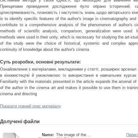
системний методи у своїй єдності, що необхідно для вивчення мис
Принципами проведення дослідження було обрано історичний, си
цілеспрямованість, плановість і наступність знань щодо авторського кіне
is to identify specific features of the author's image in cinematography and to
contribute to a comprehensive analysis of the phenomenon of author's cin
methods of scientific analysis, comparison, generalization were used. I
methods were used in their unity, which is necessary for studying the art-stu
of the study were the choice of historical, systemic and complex appro
continuity of knowledge about the author's cinema
Суть розробки, основні результати:
Ознайомлення з матеріалами, викладеними у статті, розширює арсенал 
в кіномистецтві й уможливлює їх використання в навчальних курсах з 
Familiarity with the materials presented in the article expands the arsenal o
of the author in the cinema art and makes it possible to use them in traini
cinema and directing
Показати повний опис матеріалу
Долучені файли
Name:
The image of the ...
Перег