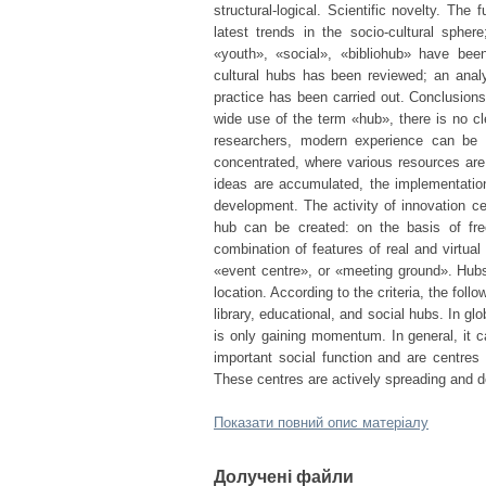
structural-logical. Scientific novelty. Th
latest trends in the socio-cultural sphe
«youth», «social», «bibliohub» have been
cultural hubs has been reviewed; an analy
practice has been carried out. Conclusions
wide use of the term «hub», there is no cl
researchers, modern experience can be 
concentrated, where various resources are
ideas are accumulated, the implementation 
development. The activity of innovation ce
hub can be created: on the basis of free
combination of features of real and virtual
«event centre», or «meeting ground». Hubs a
location. According to the criteria, the follo
library, educational, and social hubs. In gl
is only gaining momentum. In general, it 
important social function and are centres
These centres are actively spreading and de
Показати повний опис матеріалу
Долучені файли