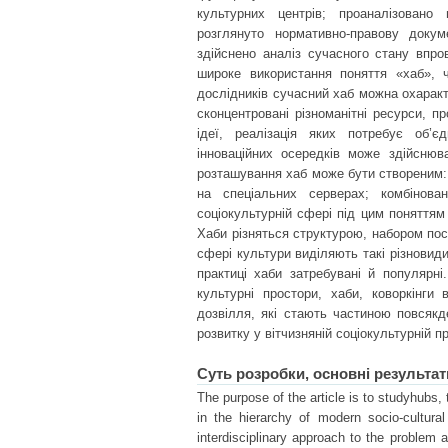
культурних центрів; проаналізовано 
розглянуто нормативно-правову докум
здійснено аналіз сучасного стану впро
широке використання поняття «хаб», 
дослідників сучасний хаб можна охаракт
сконцентровані різноманітні ресурси, п
ідеї, реалізація яких потребує об’є
інноваційних осередків може здійснюв
розташування хаб може бути створеним:
на спеціальних серверах; комбінова
соціокультурній сфері під цим поняттям 
Хаби різняться структурою, набором посл
сфері культури виділяють такі різновиди х
практиці хаби затребувані й популярні
культурні простори, хаби, коворкінги
дозвілля, які стають частиною повсякд
розвитку у вітчизняній соціокультурній пр
Суть розробки, основні результат
The purpose of the article is to studyhubs, 
in the hierarchy of modern socio-cultur
interdisciplinary approach to the problem a