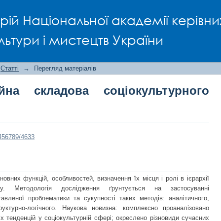
 складова соціокультурного простор
рій Національної академії керівни
льтури і мистецтв України
Статті
→
Перегляд матеріалів
йна складова соціокультурного
3456789/4633
овних функцій, особливостей, визначення їх місця і ролі в ієрархії
ору. Методологія дослідження ґрунтується на застосуванні
авленої проблематики та сукупності таких методів: аналітичного,
труктурно-логічного. Наукова новизна: комплексно проаналізовано
іх тенденцій у соціокультурній сфері; окреслено різновиди сучасних