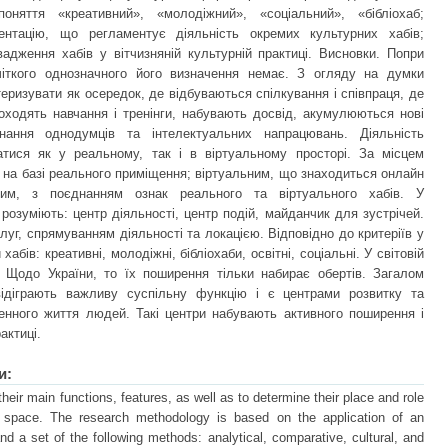
поняття «креативний», «молодіжний», «соціальний», «бібліохаб;
ентацію, що регламентує діяльність окремих культурних хабів;
вадження хабів у вітчизняній культурній практиці. Висновки. Попри
чіткого однозначного його визначення немає. З огляду на думки
еризувати як осередок, де відбуваються спілкування і співпраця, де
роходять навчання і тренінги, набувають досвід, акумулюються нові
днання однодумців та інтелектуальних напрацювань. Діяльність
атися як у реальному, так і в віртуальному просторі. За місцем
 на базі реального приміщення; віртуальним, що знаходиться онлайн
ним, з поєднанням ознак реального та віртуального хабів. У
розуміють: центр діяльності, центр подій, майданчик для зустрічей.
уг, спрямуванням діяльності та локацією. Відповідно до критеріїв у
абів: креативні, молодіжні, бібліохаби, освітні, соціальні. У світовій
. Щодо України, то їх поширення тільки набирає обертів. Загалом
 відіграють важливу суспільну функцію і є центрами розвитку та
енного життя людей. Такі центри набувають активного поширення і
актиці.
и:
their main functions, features, as well as to determine their place and role
al space. The research methodology is based on the application of an
nd a set of the following methods: analytical, comparative, cultural, and