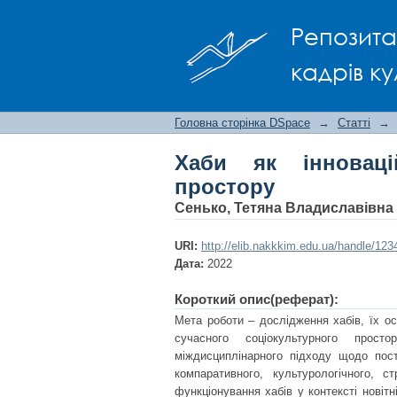
Хаби як інноваційна
Репозита
кадрів ку
Головна сторінка DSpace
→
Статті
→
Хаби як інноваці
простору
Сенько, Тетяна Владиславівна
URI:
http://elib.nakkkim.edu.ua/handle/12
Дата:
2022
Короткий опис(реферат):
Мета роботи – дослідження хабів, їх осн
сучасного соціокультурного прост
міждисциплінарного підходу щодо пост
компаративного, культурологічного, с
функціонування хабів у контексті новітн