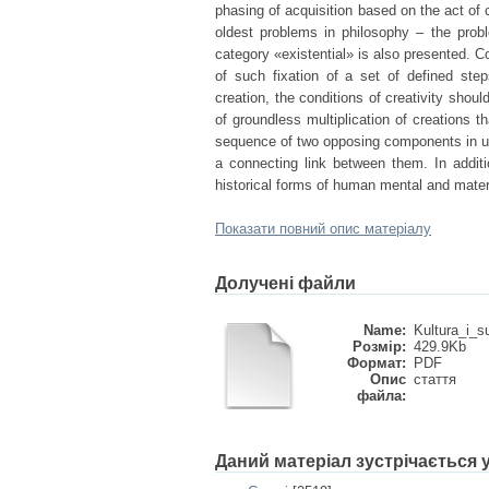
phasing of acquisition based on the act of c
oldest problems in philosophy – the prob
category «existential» is also presented. Co
of such fixation of a set of defined step
creation, the conditions of creativity shou
of groundless multiplication of creations t
sequence of two opposing components in un
a connecting link between them. In additio
historical forms of human mental and materi
Показати повний опис матеріалу
Долучені файли
Name:
Kultura_i_s
Розмір:
429.9Kb
Формат:
PDF
Опис
стаття
файла:
Даний матеріал зустрічається