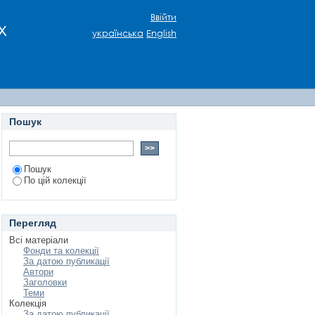
ння» як методологія
Ввійти
х
українська
English
Пошук
Пошук
По цій колекції
Перегляд
Всі матеріали
Фонди та колекції
За датою публикації
Автори
Заголовки
Теми
Колекція
За датою публикації