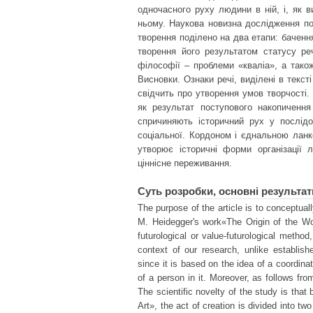
одночасного руху людини в ній, і, як в
ньому. Наукова новизна дослідження по
творення поділено на два етапи: бачення
творення його результатом статусу ре
філософії – проблеми «кваліа», а також
Висновки. Ознаки речі, виділені в текст
свідчить про утворення умов творчості. 
як результат поступового накопичення
спричиняють історичний рух у послідо
соціальної. Кордоном і єднальною ланк
утворює історичні форми організації л
ціннісне переживання.
Суть розробки, основні результат
The purpose of the article is to conceptuall
M. Heidegger's work«The Origin of the Wo
futurological or value-futurological method
context of our research, unlike establish
since it is based on the idea of a coordin
of a person in it. Moreover, as follows from
The scientific novelty of the study is tha
Art», the act of creation is divided into tw