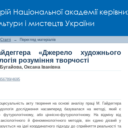
еггера «Джерело художнього творі
рій Національної академії керівни
льтури і мистецтв України
Статті
→
Перегляд матеріалів
йдеггера «Джерело художнього
логія розуміння творчості
Бугайова, Оксана Іванівна
3456789/4695
оцесуальність акту творення на основі аналізу праці М. Гайдеггера
одологія дослідження насамперед базувалася на методі, який є
 футурологічному, або ціннісно-футурологічному. На відміну від
 аксіологічного й феноменологічного методів, він єдино дієвий у
базується на ідеї координатного підходу до сприйняття реальності та