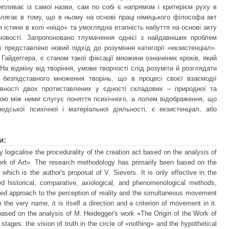
ипливає із самої назви, сам по собі є напрямом і критерієм руху в
лягає в тому, що в ньому на основі праці німецького філософа акт
 істини в колі «ніщо» та умоглядна етапність набуття на основі акту
човості. Запропоновано тлумачення однієї з найдавніших проблем
 представлено новий підхід до розуміння категорії «екзистенціал».
і Гайдеггера, є станом такої фіксації множини означених кроків, який
На відміну від творіння, умови творчості слід розуміти й розглядати
 безпідставного множення творінь, що в процесі своєї взаємодії
вності двох протиставлених у єдності складових – природної та
ою між ними слугує поняття психічного, а полем відображення, що
юдської психічної і матеріальної діяльності, є екзистенціал, або
и:
y logicalise the procedurality of the creation act based on the analysis of
rk of Art». The research methodology has primarily been based on the
, which is the author's proposal of V. Sievers. It is only effective in the
ed historical, comparative, axiological, and phenomenological methods,
ated approach to the perception of reality and the simultaneous movement
 the very name, it is itself a direction and a criterion of movement in it.
t based on the analysis of M. Heidegger's work «The Origin of the Work of
o stages: the vision of truth in the circle of «nothing» and the hypothetical