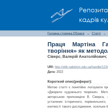
Праця Мартіна Гайд
Репозита
розуміння творчості
кадрів ку
Головна сторінка DSpace
→
Статті
→
Праця Мартіна Га
творіння» як методо
Сіверс, Валерій Анатолійович
;
URI:
http://elib.nakkkim.edu.ua/handle/12
Дата:
2022
Короткий опис(реферат):
Метою статті є понятійно логізувати пр
«Джерело художнього творіння». Мет
авторською пропозицією В. Сіверса, –
усталених історичного, порівняльного,
контексті такого дослідження, оскільки 