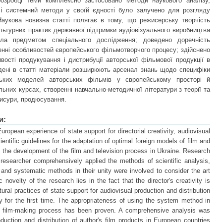
розробці теми комплексно застосовано методи наукового аналізу,
й і системний методи у своїй єдності було залучено для розгляду
аукова новизна статті полягає в тому, що режисерську творчість
льтурних практик державної підтримки аудіовізуального виробництва
ла предметом спеціального дослідження; доведено доречність
енні особливостей європейського фільмотворчого процесу; здійснено
вості продукування і дистрибуції авторської фільмової продукції в
дені в статті матеріали розширюють арсенал знань щодо специфіки
ських моделей авторських фільмів у європейському просторі й
них курсах, створенні навчально-методичної літератури з теорії та
жисури, продюсування.
и:
uropean experience of state support for directorial creativity, audiovisual
ientific guidelines for the adaptation of optimal foreign models of film and
 to the development of the film and television process in Ukraine. Research
 researcher comprehensively applied the methods of scientific analysis,
 and systematic methods in their unity were involved to consider the art
 novelty of the research lies in the fact that the director's creativity is
ural practices of state support for audiovisual production and distribution
 for the first time. The appropriateness of using the system method in
an film-making process has been proven. A comprehensive analysis was
oduction and distribution of author's film products in European countries