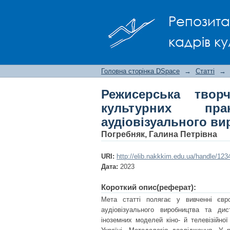
Режисерська творч
Репозита
державної підтримки
кадрів ку
Головна сторінка DSpace
→
Статті
→
Режисерська творч
культурних пра
аудіовізуального ви
Погребняк, Галина Петрівна
URI:
http://elib.nakkkim.edu.ua/handle/12
Дата:
2023
Короткий опис(реферат):
Мета статті полягає у вивченні євро
аудіовізуального виробництва та дист
іноземних моделей кіно- й телевізійної