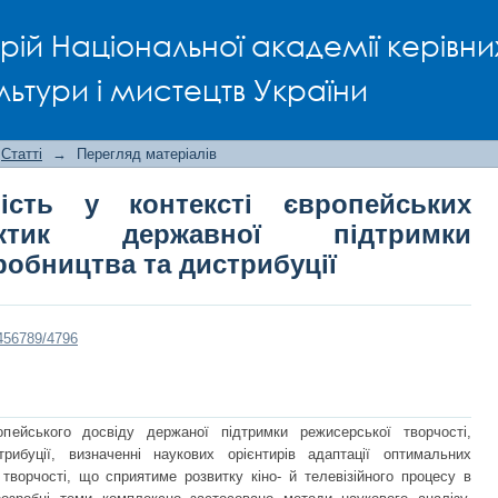
ість у контексті європейських 
рій Національної академії керівни
 аудіовізуального виробництва та ди
льтури і мистецтв України
Статті
→
Перегляд матеріалів
ість у контексті європейських
ктик державної підтримки
робництва та дистрибуції
3456789/4796
пейського досвіду держаної підтримки режисерської творчості,
рибуції, визначенні наукових орієнтирів адаптації оптимальних
 творчості, що сприятиме розвитку кіно- й телевізійного процесу в