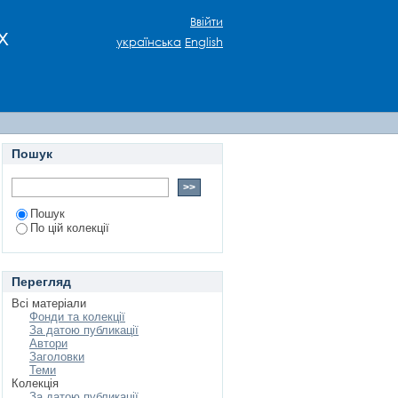
культурних практик
Ввійти
х
стрибуції
українська
English
Пошук
Пошук
По цій колекції
Перегляд
Всі матеріали
Фонди та колекції
За датою публикації
Автори
Заголовки
Теми
Колекція
За датою публикації