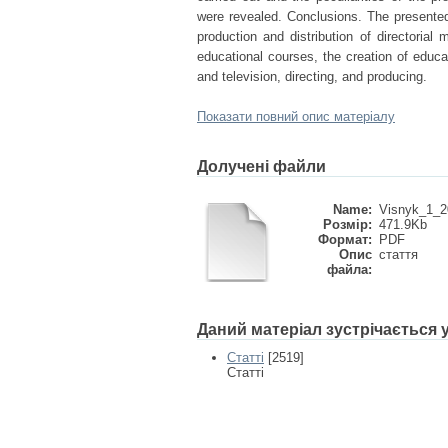
were revealed. Conclusions. The presented 
production and distribution of directorial
educational courses, the creation of educa
and television, directing, and producing.
Показати повний опис матеріалу
Долучені файли
Name:
Visnyk_1_20
Розмір:
471.9Kb
Формат:
PDF
Опис
стаття
файла:
Даний матеріал зустрічається
Статті
[2519]
Статті