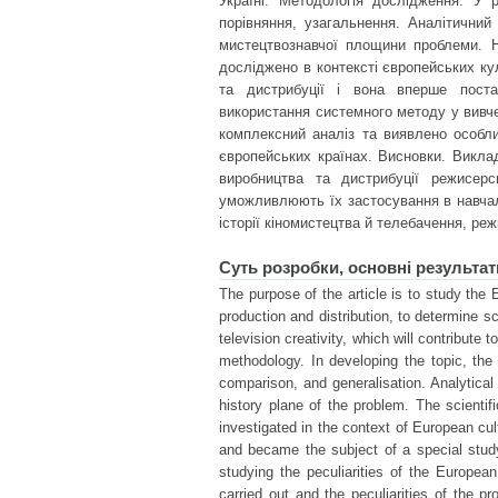
Україні. Методологія дослідження. У 
порівняння, узагальнення. Аналітични
мистецтвознавчої площини проблеми. Н
досліджено в контексті європейських ку
та дистрибуції і вона вперше поста
використання системного методу у вивч
комплексний аналіз та виявлено особли
європейських країнах. Висновки. Викла
виробництва та дистрибуції режисер
уможливлюють їх застосування в навчаль
історії кіномистецтва й телебачення, ре
Суть розробки, основні результат
The purpose of the article is to study the E
production and distribution, to determine sc
television creativity, which will contribute
methodology. In developing the topic, the
comparison, and generalisation. Analytical
history plane of the problem. The scientific
investigated in the context of European cult
and became the subject of a special study
studying the peculiarities of the Europe
carried out and the peculiarities of the pr