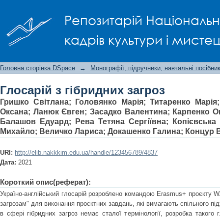
Глосарій з гібридних загроз
Репозитарій Національно
кадрів культури і мисте
Головна сторінка DSpace
→
Монографії, підручники, навчальні посібни
Глосарій з гібридних загроз
Гришко Світлана
;
Головянко Марія
;
Титаренко Марія
Оксана
;
Ланюк Євген
;
Засадко Валентина
;
Карпенко О
Балашов Едуард
;
Рева Тетяна Сергіївна
;
Копієвська
Михайло
;
Величко Лариса
;
Докашенко Галина
;
Концур В
URI:
http://elib.nakkkim.edu.ua/handle/123456789/4837
Дата:
2021
Короткий опис(реферат):
Україно-англійський глосарій розроблено командою Erasmus+ проєкту W
загрозам" для виконання проєктних завдань, які вимагають спільного пі
в сфері гібридних загроз немає сталої термінології, розробка такого