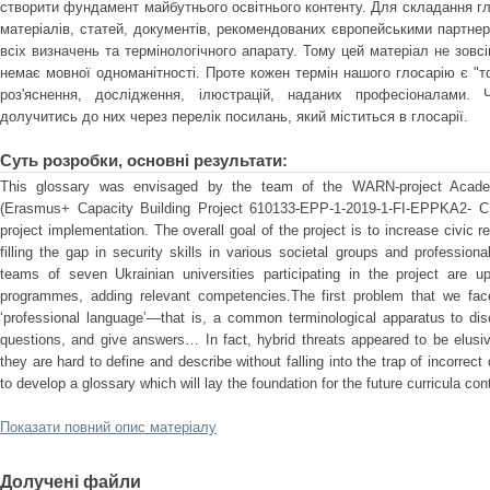
створити фундамент майбутнього освітнього контенту. Для складання гл
матеріалів, статей, документів, рекомендованих європейськими партне
всіх визначень та термінологічного апарату. Тому цей матеріал не зовс
немає мовної одноманітності. Проте кожен термін нашого глосарію є "
роз'яснення, дослідження, ілюстрацій, наданих професіоналами.
долучитись до них через перелік посилань, який міститься в глосарії.
Суть розробки, основні результати:
This glossary was envisaged by the team of the WARN-project Academ
(Erasmus+ Capacity Building Project 610133-EPP-1-2019-1-FI-EPPKA2- CB
project implementation. The overall goal of the project is to increase civic r
filling the gap in security skills in various societal groups and profession
teams of seven Ukrainian universities participating in the project are up
programmes, adding relevant competencies.The first problem that we fac
‘professional language’—that is, a common terminological apparatus to dis
questions, and give answers… In fact, hybrid threats appeared to be elus
they are hard to define and describe without falling into the trap of incorrect 
to develop a glossary which will lay the foundation for the future curricula con
Показати повний опис матеріалу
Долучені файли