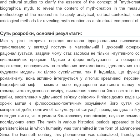
and cultural studies to clarify the essence of the concept of "myth-creati
biographical myth, to reveal the content of myth-creation in the measur
methodology of the research is to apply analytical, cultural-contextual, com
axiological methods for revealing myth-creation as a structural component of 
Суть розробки, основні результати:
Міф у різні історичні періоди поставав ірраціональним виразнико
транслювало у вигляді поступу в матеріальній і духовній сфера
раціоналізується, завдяки чому стає засобом не тільки інтуїтивного ос
цивілізаційних процесів. Однією з форм побутування та поширен
характерно, основуючись на стабільних психологічних, ідеологічних та 
будувати модель як цілого суспільства, так й індивіда, що функц
романтизму, вона активно інтегрується у літопис креативної персони
Біографічний міф – компле- ксне відтворення життєвого шляху ма
громадського художнього виміру, виявлення значення його постаті в існ
країни, висвітлення у діяльності зв’язку свідомих й підсвідомих кодів ц
хронік митця є філософсько-поетичним розумінням його буття кріз
конкретної доби, політичної та культурної ситуації, провідних ідеалів й
епізодах життя, які отримали багаторазову експлікацію, наукове осми
послідуючих епох The myth in various historical periods appeared to be 
persistent ideas in which humanity was transmitted in the form of advancemen
Since the twentieth century, this phenomenon was rationalized, thereby b