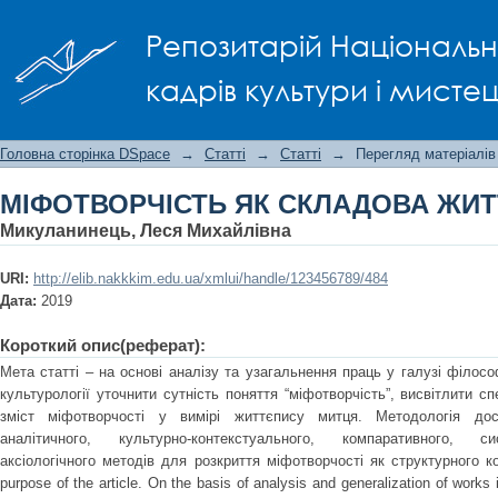
МІФОТВОРЧІСТЬ ЯК СКЛАДОВА ЖИТ
Репозитарій Національно
кадрів культури і мисте
Головна сторінка DSpace
→
Статті
→
Статті
→
Перегляд матеріалів
МІФОТВОРЧІСТЬ ЯК СКЛАДОВА ЖИ
Микуланинець, Леся Михайлівна
URI:
http://elib.nakkkim.edu.ua/xmlui/handle/123456789/484
Дата:
2019
Короткий опис(реферат):
Мета статті – на основі аналізу та узагальнення праць у галузі філософ
культурології уточнити сутність поняття “міфотворчість”, висвітлити с
зміст міфотворчості у вимірі життєпису митця. Методологія дос
аналітичного, культурно-контекстуального, компаративного, сис
аксіологічного методів для розкриття міфотворчості як структурного к
purpose of the article. On the basis of analysis and generalization of works i