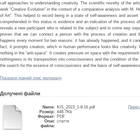
call approaches to understanding creativity. The scientific novelty of the arti
work “Creative Evolution” in the context of a comparative analysis with M. H
of Art”. This helped to record being in a state of self-awareness and asser
comprehended in this status is evidence and an indication of the process of 
reveals a new participant who is related to the subject and in some way sepa
proven that we can connect a person with the process of creation and th
happens every moment for two reasons: it has already happened, and it cannot
fact, it prompts creation, which in human performance looks like creativity. 
nothing in the “anti-space”. It creates pressure on space with the requirement
nothingness is its transposition into consciousness and the condition of the
the search for the essence of consciousness and the basis of self-awareness. 
Показати повний опис матеріалу
Долучені файли
Name:
KIS_2023_1-9-16.pdf
Перег
Розмір:
448.7Kb
Формат:
PDF
Опис
стаття
файла: