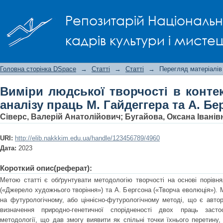
Виміри людської творчості в конт
Репозитарій Національно
Гайдеггера та А. Бергсона
кадрів культури і мисте
Головна сторінка DSpace
→
Статті
→
Статті
→
Перегляд матеріалів
Виміри людської творчості в конте
аналізу праць М. Гайдеггера та А. Бе
Сіверс, Валерій Анатолійович
;
Бугайова, Оксана Іванів
URI:
http://elib.nakkkim.edu.ua/handle/123456789/4960
Дата:
2023
Короткий опис(реферат):
Метою статті є обґрунтувати методологію творчості на основі порівня
(«Джерело художнього творіння») та А. Бергсона («Творча еволюція»).
на футурологічному, або ціннісно-футурологічному методі, що є авто
визначення природно-генетичної спорідненості двох праць засто
методології, що дав змогу виявити як спільні точки їхнього перетину,