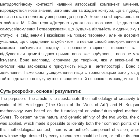
методологічному контексті наявний авторський компонент бачення
народжується нове знання, його мінливі та жадані контури, що є підход
новизна статті полягає у зверненні до праці А. Бергсона «Творча еволюці
з роботою М. Гайдеггера «Джерело художнього творіння». Це дало змо
самоусвідомлення і стверджувати, що будьяка діяльність людини, яку 
статусі, є свідченням і вказівкою на процес творення, але не доводи
учасника, що споріднений із суб’єктом і в певний спосіб відокремлений 
можемо пов’язувати людину з процесом творіння, творення та ін
відбувається щомиті з двох причин: воно вже відбулось, і воно не м
існувати. Воно насправді спонукає до творіння, яке у виконанні 
онтологічним засновком є присутність ніщо в «антипросторі». Воно 
здійснення. І вже факт усвідомлення ніщо є транспозицією його у свід
тобто підставою пошуку сутності свідомості й основою самосвідомості. І
Суть розробки, основні результати:
The purpose of the article is to substantiate the methodology of creativity
works of M. Heidegger (“The Origin of the Work of Art”) and H. Bergson 
methodology was based on the futurological or value-futurological method,
Sivers. To determine the natural and genetic affinity of the two works, th
was applied, which made it possible to identify both their common points of in
this methodological context, there is an author's component of vision, where
new knowledge desired by every researcher should be born, or rather its ch