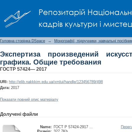
Экспертиза произведений иску
Репозитарій Національно
требования
кадрів культури і мисте
Головна сторінка DSpace
→
Монографії, підручники, навчальні посібни
Экспертиза произведений искус
графика. Общие требования
ГОСТР 57424— 2017
URI:
http://elib.nakkkim.edu.ua/xmlui/handle/123456789/498
Дата:
2017
Показати повний опис матеріалу
Долучені файли
Name:
ГОСТ Р 57424-2917 ...
Перег
Розмір:
327.7Kb