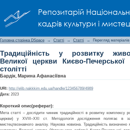
Традиційність у розвитку живопи
Репозитарій Національно
Печерської лаври у ХVIII–ХХІ столітті
кадрів культури і мисте
Головна сторінка DSpace
→
Статті
→
Статті
→
Перегляд матеріалів
Традиційність у розвитку живо
Великої церкви Києво-Печерської 
столітті
Бардік, Марина Афанасіївна
URI:
http://elib.nakkkim.edu.ua/handle/123456789/4989
Дата:
2023
Короткий опис(реферат):
Мета статті – дослідити чинник традиційності в розвитку комплексу р
церкви) у ХVIII–ХХІ ст. Методологія дослідження полягає в зас
мистецтвознавчого аналізу. Наукова новизна. Традиційність визначено