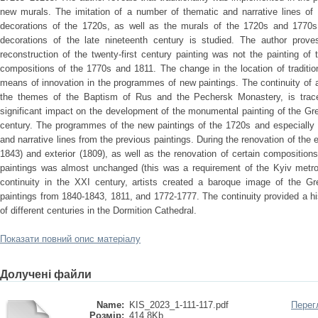
new murals. The imitation of a number of thematic and narrative lines of 
decorations of the 1720s, as well as the murals of the 1720s and 1770s
decorations of the late nineteenth century is studied. The author prove
reconstruction of the twenty-first century painting was not the painting 
compositions of the 1770s and 1811. The change in the location of tradition
means of innovation in the programmes of new paintings. The continuity of 
the themes of the Baptism of Rus and the Pechersk Monastery, is trace
significant impact on the development of the monumental painting of the Gr
century. The programmes of the new paintings of the 1720s and especially 
and narrative lines from the previous paintings. During the renovation of the 
1843) and exterior (1809), as well as the renovation of certain compositions
paintings was almost unchanged (this was a requirement of the Kyiv metropo
continuity in the XXI century, artists created a baroque image of the Gr
paintings from 1840-1843, 1811, and 1772-1777. The continuity provided a h
of different centuries in the Dormition Cathedral.
Показати повний опис матеріалу
Долучені файли
Name:
KIS_2023_1-111-117.pdf
Перег
Розмір:
414.8Kb