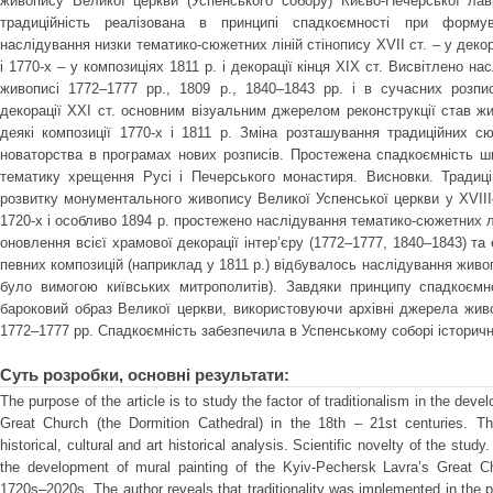
живопису Великої церкви (Успенського собору) Києво-Печерської лав
традиційність реалізована в принципі спадкоємності при формув
наслідування низки тематико-сюжетних ліній стінопису XVII ст. – у декор
і 1770-х – у композиціях 1811 р. і декорації кінця ХІХ ст. Висвітлено н
живописі 1772–1777 рр., 1809 р., 1840–1843 рр. і в сучасних розп
декорації ХХІ ст. основним візуальним джерелом реконструкції став жи
деякі композиції 1770-х і 1811 р. Зміна розташування традиційних сю
новаторства в програмах нових розписів. Простежена спадкоємність ши
тематику хрещення Русі і Печерського монастиря. Висновки. Традиці
розвитку монументального живопису Великої Успенської церкви у ХVIII
1720-х і особливо 1894 р. простежено наслідування тематико-сюжетних лі
оновлення всієї храмової декорації інтер’єру (1772–1777, 1840–1843) та 
певних композицій (наприклад у 1811 р.) відбувалось наслідування живо
було вимогою київських митрополитів). Завдяки принципу спадкоємн
бароковий образ Великої церкви, використовуючи архівні джерела живо
1772–1777 рр. Спадкоємність забезпечила в Успенському соборі історични
Суть розробки, основні результати:
The purpose of the article is to study the factor of traditionalism in the dev
Great Church (the Dormition Cathedral) in the 18th – 21st centuries. 
historical, cultural and art historical analysis. Scientific novelty of the study
the development of mural painting of the Kyiv-Pechersk Lavra’s Great Ch
1720s–2020s. The author reveals that traditionality was implemented in the pri