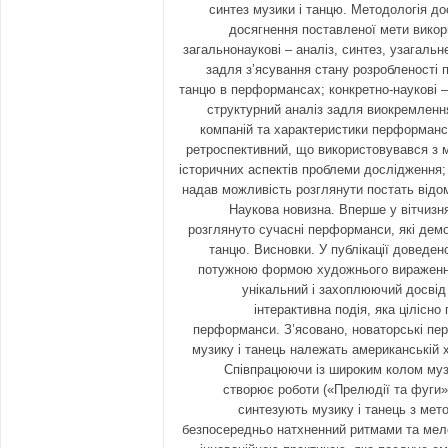
синтез музики і танцю. Методологія до
досягнення поставленої мети викор
загальнонаукові – аналіз, синтез, узагальн
задля з’ясування стану розробленості 
танцю в перформансах; конкретно-наукові –
структурний аналіз задля виокремлен
компаній та характеристики перформансі
ретроспективний, що використовувався з 
історичних аспектів проблеми дослідження;
надав можливість розглянути постать відо
Наукова новизна. Вперше у вітчизн
розглянуто сучасні перформанси, які демо
танцю. Висновки. У публікації доведено
потужною формою художнього вираження
унікальний і захоплюючий досвід
інтерактивна подія, яка цілісно
перформанси. З’ясовано, новаторські пе
музику і танець належать американській 
Співпрацюючи із широким колом музи
створює роботи («Прелюдії та фуги»
синтезують музику і танець з мет
безпосередньо натхненний ритмами та мел