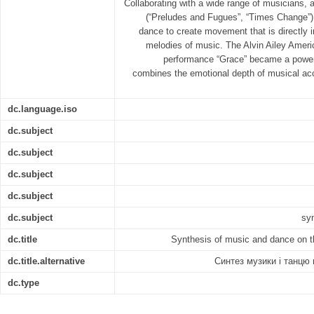
Collaborating with a wide range of musicians, 
(“Preludes and Fugues”, “Times Change”)
dance to create movement that is directly 
melodies of music. The Alvin Ailey Ameri
performance “Grace” became a powerf
combines the emotional depth of musical a
dc.language.iso
dc.subject
dc.subject
dc.subject
dc.subject
dc.subject
sy
dc.title
Synthesis of music and dance on 
dc.title.alternative
Синтез музики і танцю
dc.type