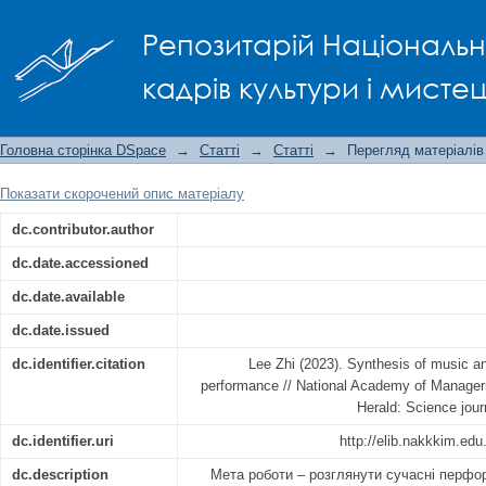
Synthesis of music and dance on the
Репозитарій Національно
кадрів культури і мисте
Головна сторінка DSpace
→
Статті
→
Статті
→
Перегляд матеріалів
Показати скорочений опис матеріалу
dc.contributor.author
dc.date.accessioned
dc.date.available
dc.date.issued
dc.identifier.citation
Lee Zhi (2023). Synthesis of music a
performance // National Academy of Manageria
Herald: Science jour
dc.identifier.uri
http://elib.nakkkim.ed
dc.description
Мета роботи – розглянути сучасні перфо