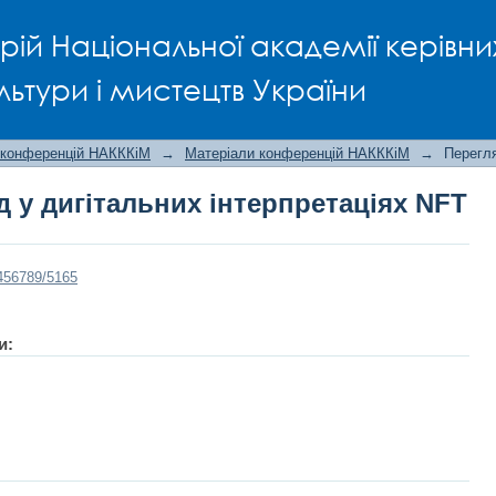
 у дигітальних інтерпретаціях NFT
рій Національної академії керівни
льтури і мистецтв України
 конференцій НАКККіМ
→
Матеріали конференцій НАКККіМ
→
Перегля
д у дигітальних інтерпретаціях NFT
3456789/5165
и: