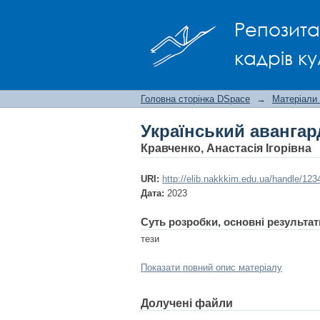
Український авангард
Репозита
кадрів ку
Головна сторінка DSpace
→
Матеріали
Український авангар
Кравченко, Анастасія Ігорівна
URI:
http://elib.nakkkim.edu.ua/handle/12
Дата:
2023
Суть розробки, основні результат
тези
Показати повний опис матеріалу
Долучені файли