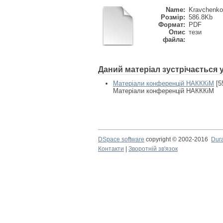
Name:
Kravchenko_
Розмір:
586.8Kb
Формат:
PDF
Опис
тези
файла:
Даний матеріал зустрічається
Матеріали конференцій НАКККіМ
[5
Матеріали конференцій НАКККіМ
DSpace software
copyright © 2002-2016
Dur
Контакти
|
Зворотній зв'язок