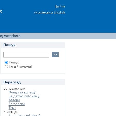
Ввійти
х
українська
English
д матеріалів
Пошук
Пошук
По цій колекції
Перегляд
Всі матеріали
Фонди та колекції
За датою публикації
Автори
Заголовки
Теми
Колекція
За датою публикації