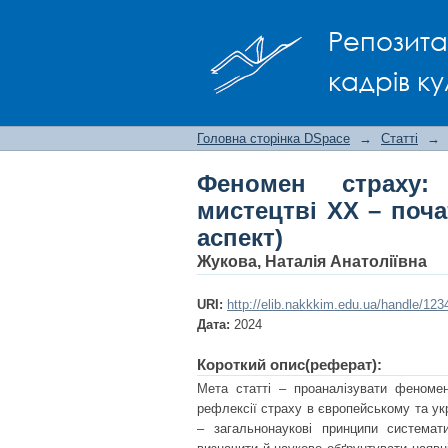
Феномен страху: ре
Репозита
століття (культуролог
кадрів ку
Головна сторінка DSpace
→
Статті
→
Феномен страху:
мистецтві ХХ – поча
аспект)
Жукова, Наталія Анатоліївна
URI:
http://elib.nakkkim.edu.ua/handle/12
Дата:
2024
Короткий опис(реферат):
Мета статті – проаналізувати феномен
рефлексії страху в європейському та ук
– загальнонаукові принципи системат