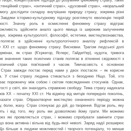
 теорії, концептуальні підходи до розуміння феномену страху, таких
стенційний страх», «онтичний страх», «духовний страх», «моральний
могу дослідити складну внутрішню природу страху, зокрема різні
. Завдяки історико-культурному підходу розглянуто еволюцію теорій
ності. Значну роль в осмисленні феномену страху відіграє
можливість здійснити аналіз цього явища із широким залученням
ук, зокрема культурології, філософії, естетики, мистецтвознавства,
 полягає в здійсненні культурологічного аналізу рефлексій в
у ХХІ ст. щодо феномену страху. Висновки. Трагізм людської долі
мінах, як страх (К'єркегор, Ясперс, Гайдеґґер), нудота, тривога
не значення таких психічних станів полягає в зіткненні свідомості з
фізичний страх пов'язаний з часом. Тимчасовість є основною
 Страх завжди постає перед нами у двох іпостасях – як корисне
а. У стані страху людина стикається з безоднею Ніщо. Той, хто
уває порожнечу між собою і світом повсякденних стосунків. Однак,
ості у світі, він знаходить справжню свободу. Тема страху надихала
ів ХХ – початку ХХІ ст. На відміну від митців попередніх поколінь,
казати страх. Образотворче мистецтво означеного періоду можна
, болю, жаху. Страх спонукає до дій, до творення. Відтак роль, яку
жить і від того, яку роль ми дозволяємо йому грати. Ми можемо
рез які проявляється страх, і можемо спробувати замінити страх
о вона активна і вільна від будь-якої неволі. Заряд надії розширює
Що більше в людини можливостей і творчого потенціалу, то менше