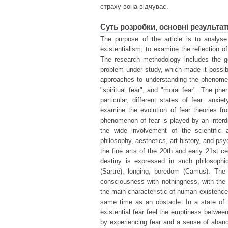
страху вона відчуває.
Суть розробки, основні результат
The purpose of the article is to analy
existentialism, to examine the reflection o
The research methodology includes the gen
problem under study, which made it possible
approaches to understanding the phenomenon
"spiritual fear", and "moral fear". The ph
particular, different states of fear: anxi
examine the evolution of fear theories fro
phenomenon of fear is played by an interd
the wide involvement of the scientific 
philosophy, aesthetics, art history, and psyc
the fine arts of the 20th and early 21st 
destiny is expressed in such philosophi
(Sartre), longing, boredom (Camus). The o
consciousness with nothingness, with the a
the main characteristic of human existence
same time as an obstacle. In a state of
existential fear feel the emptiness betwee
by experiencing fear and a sense of aband