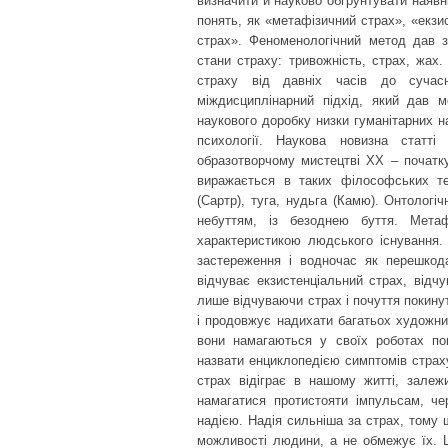
визначити й науково обґрунтувати наявні
понять, як «метафізичний страх», «екзи
страх». Феноменологічний метод дав з
стани страху: тривожність, страх, жах
страху від давніх часів до сучас
міждисциплінарний підхід, який дав 
наукового доробку низки гуманітарних на
психології. Наукова новизна статті
образотворчому мистецтві ХХ – початк
виражається в таких філософських тер
(Сартр), туга, нудьга (Камю). Онтологіч
небуттям, із безоднею буття. Мета
характеристикою людського існування.
застереження і водночас як перешкод
відчуває екзистенціальний страх, відч
лише відчуваючи страх і почуття покинут
і продовжує надихати багатьох художник
вони намагаються у своїх роботах по
назвати енциклопедією симптомів страху
страх відіграє в нашому житті, зале
намагатися протистояти імпульсам, че
надією. Надія сильніша за страх, тому щ
можливості людини, а не обмежує їх. 