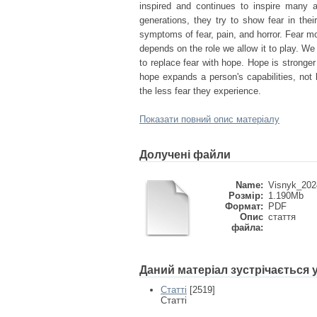
inspired and continues to inspire many ar
generations, they try to show fear in thei
symptoms of fear, pain, and horror. Fear mot
depends on the role we allow it to play. We
to replace fear with hope. Hope is stronge
hope expands a person's capabilities, not 
the less fear they experience.
Показати повний опис матеріалу
Долучені файли
Name:
Visnyk_202
Розмір:
1.190Mb
Формат:
PDF
Опис
стаття
файла:
Даний матеріал зустрічається
Статті
[2519]
Статті