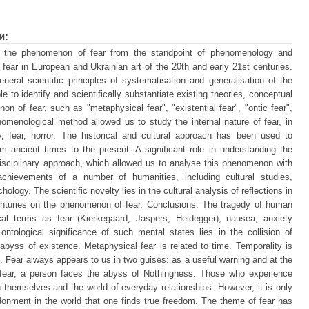
и:
se the phenomenon of fear from the standpoint of phenomenology and
f fear in European and Ukrainian art of the 20th and early 21st centuries.
eral scientific principles of systematisation and generalisation of the
 to identify and scientifically substantiate existing theories, conceptual
 of fear, such as "metaphysical fear", "existential fear", "ontic fear",
enomenological method allowed us to study the internal nature of fear, in
ety, fear, horror. The historical and cultural approach has been used to
m ancient times to the present. A significant role in understanding the
isciplinary approach, which allowed us to analyse this phenomenon with
achievements of a number of humanities, including cultural studies,
hology. The scientific novelty lies in the cultural analysis of reflections in
centuries on the phenomenon of fear. Conclusions. The tragedy of human
cal terms as fear (Kierkegaard, Jaspers, Heidegger), nausea, anxiety
ntological significance of such mental states lies in the collision of
byss of existence. Metaphysical fear is related to time. Temporality is
. Fear always appears to us in two guises: as a useful warning and at the
 fear, a person faces the abyss of Nothingness. Those who experience
n themselves and the world of everyday relationships. However, it is only
onment in the world that one finds true freedom. The theme of fear has