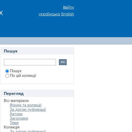
ві ХХ – початку ХХІ
Ввійти
х
українська
English
Пошук
Пошук
По цій колекції
Перегляд
Всі матеріали
Фонди та колекції
За датою публикації
Автори
Заголовки
Теми
Колекція
За датою публикації