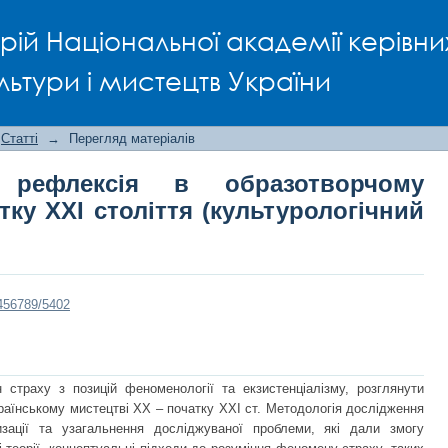
флексія в образотворчому мистецт
рій Національної академії керівни
ічний аспект)
льтури і мистецтв України
Статті
→
Перегляд матеріалів
 рефлексія в образотворчому
тку ХХІ століття (культурологічний
3456789/5402
 страху з позицій феноменології та екзистенціалізму, розглянути
раїнському мистецтві ХХ – початку ХХІ ст. Методологія дослідження
изації та узагальнення досліджуваної проблеми, які дали змогу