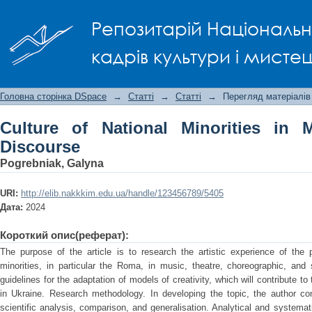
Culture of National Minorities in Moder
Репозитарій Національно
кадрів культури і мисте
Головна сторінка DSpace
→
Статті
→
Статті
→
Перегляд матеріалів
Culture of National Minorities in 
Discourse
Pogrebnіak, Galyna
URI:
http://elib.nakkkim.edu.ua/handle/123456789/5405
Дата:
2024
Короткий опис(реферат):
The purpose of the article is to research the artistic experience of the p
minorities, in particular the Roma, in music, theatre, choreographic, and 
guidelines for the adaptation of models of creativity, which will contribute to
in Ukraine. Research methodology. In developing the topic, the author c
scientific analysis, comparison, and generalisation. Analytical and systemat