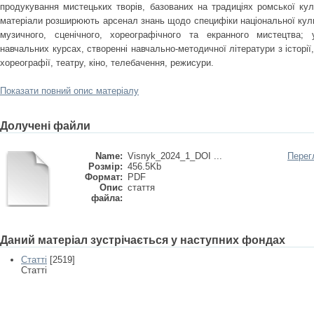
продукування мистецьких творів, базованих на традиціях ромської кул
матеріали розширюють арсенал знань щодо специфіки національної куль
музичного, сценічного, хореографічного та екранного мистецтва
навчальних курсах, створенні навчально-методичної літератури з історії,
хореографії, театру, кіно, телебачення, режисури.
Показати повний опис матеріалу
Долучені файли
Name:
Visnyk_2024_1_DOI ...
Перег
Розмір:
456.5Kb
Формат:
PDF
Опис
стаття
файла:
Даний матеріал зустрічається у наступних фондах
Статті
[2519]
Статті