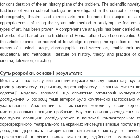
for consideration of the art history plane of the problem. The scientific novelty
traditions of Roma cultural heritage are investigated in the context of com
choreography, theatre, and screen arts and became the subject of a sp
appropriateness of using the systematic method in studying the features 
types of art, has been proven. A comprehensive analysis has been carried out
of works of art based on the traditions of Roma culture have been revealed. 
the article expand the arsenal of knowledge regarding the specifics of th
means of musical, stage, choreographic, and screen art; enable their us
educational and methodical literature on history, theory and practice of c
cinema, television, directing.
Суть розробки, основні результати:
Мета статті полягає у вивченні мистецького досвіду презентації куль
ромів у музичному, сценічному, хореографічному і екранних мистецтва
адаптації моделей творчості, що сприятиме оптимізації культурно
дослідження. У розробці теми автором було комплексно застосовано ме
узагальнення. Аналітичний та системний методи у своїй єднос
мистецтвознавчої площини проблеми. Наукова новизна дослідження по
культурної спадщини досліджуються в контексті композиторських т
хореографічного, театрального та екранних мистецтв і вперше постала 
доведено доречність використання системного методу у вивчен
презентованої в різних видах мистецтва; здійснено комплексний