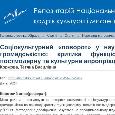
Соціокультурний «поворот» у науці
Репозитарій Національно
функціоналізму, впливи постмодерну
кадрів культури і мисте
Головна сторінка DSpace
→
Статті
→
Статті
→
Перегляд матеріалів
Соціокультурний «поворот» у нау
громадськістю: критика функці
постмодерну та культурна апропріац
Коржова, Тетяна Василівна
URI:
http://elib.nakkkim.edu.ua/handle/123456789/5412
Дата:
2024
Короткий опис(реферат):
Мета роботи – розглянути та розкрити особливості соціокультурного
громадськістю на прикладі критики функціоналізму, впливів постмодерну
у ХХІ ст. Методологія дослідження базується на парадигмальному підх