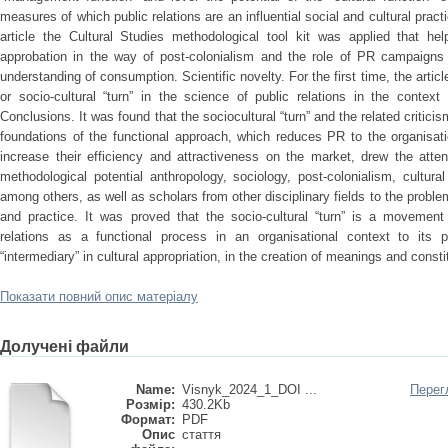
measures of which public relations are an influential social and cultural prac
article the Cultural Studies methodological tool kit was applied that hel
approbation in the way of post-colonialism and the role of PR campaigns 
understanding of consumption. Scientific novelty. For the first time, the article
or socio-cultural “turn” in the science of public relations in the context 
Conclusions. It was found that the sociocultural “turn” and the related critici
foundations of the functional approach, which reduces PR to the organisati
increase their efficiency and attractiveness on the market, drew the atten
methodological potential anthropology, sociology, post-colonialism, cultura
among others, as well as scholars from other disciplinary fields to the proble
and practice. It was proved that the socio-cultural “turn” is a movement
relations as a functional process in an organisational context to its p
“intermediary” in cultural appropriation, in the creation of meanings and consti
Показати повний опис матеріалу
Долучені файли
Name:
Visnyk_2024_1_DOI ...
Перег
Розмір:
430.2Kb
Формат:
PDF
Опис
стаття