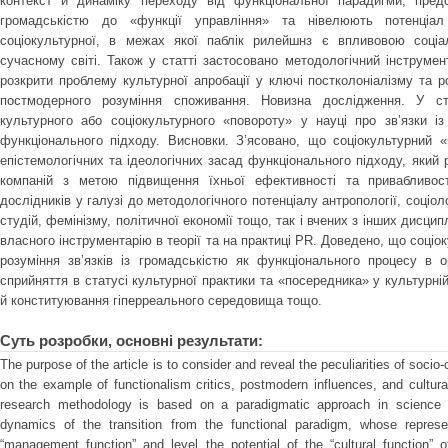
контекст й динаміку переходу від функціональної парадигми, предс
громадськістю до «функції управління» та нівелюють потенціал 
соціокультурної, в межах якої паблік рилейшнз є впливовою соці
сучасному світі. Також у статті застосовано методологічний інструмент
розкрити проблему культурної апробації у ключі постколоніалізму та ро
постмодерного розуміння споживання. Новизна дослідження. У ст
культурного або соціокультурного «повороту» у науці про зв’язки із
функціонального підходу. Висновки. З’ясовано, що соціокультурний «
епістемологічних та ідеологічних засад функціонального підходу, який 
компаній з метою підвищення їхньої ефективності та привабливост
дослідників у галузі до методологічного потенціалу антропології, соціол
студій, фемінізму, політичної економії тощо, так і вчених з інших дисци
власного інструментарію в теорії та на практиці PR. Доведено, що соціо
розуміння зв’язків із громадськістю як функціонального процесу в ор
сприйняття в статусі культурної практики та «посередника» у культурній 
й конституювання гіперреального середовища тощо.
Суть розробки, основні результати:
The purpose of the article is to consider and reveal the peculiarities of socio-c
on the example of functionalism critics, postmodern influences, and cultura
research methodology is based on a paradigmatic approach in science t
dynamics of the transition from the functional paradigm, whose represen
“management function” and level the potential of the “cultural function” of 