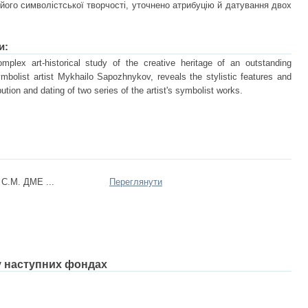
 його символістської творчості, уточнено атрибуцію й датування двох
и:
mplex art-historical study of the creative heritage of an outstanding
symbolist artist Mykhailo Sapozhnykov, reveals the stylistic features and
bution and dating of two series of the artist's symbolist works.
С.М. ДМЕ ...
Переглянути
 у наступних фондах