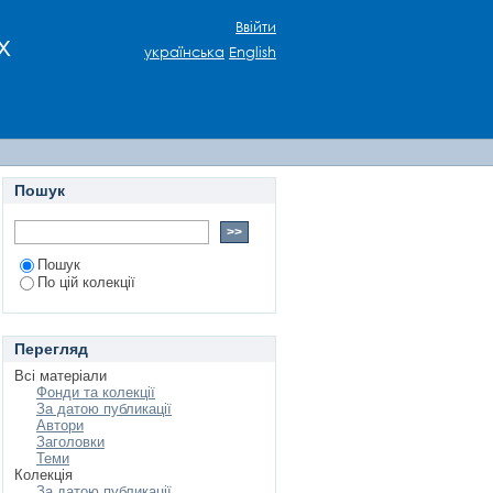
икова (1871–1937):
Ввійти
х
ції Дніпровського
українська
English
Пошук
Пошук
По цій колекції
Перегляд
Всі матеріали
Фонди та колекції
За датою публикації
Автори
Заголовки
Теми
Колекція
За датою публикації