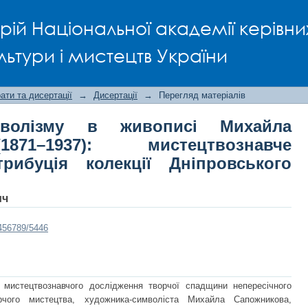
волізму в живописі Михайла Сапожн
рій Національної академії керівни
дослідження та атрибуція колек
льтури і мистецтв України
ти та дисертації
→
Дисертації
→
Перегляд матеріалів
имволізму в живописі Михайла
871–1937): мистецтвознавче
рибуція колекції Дніпровського
ич
3456789/5446
 мистецтвознавчого дослідження творчої спадщини непересічного
орчого мистецтва, художника-символіста Михайла Сапожникова,