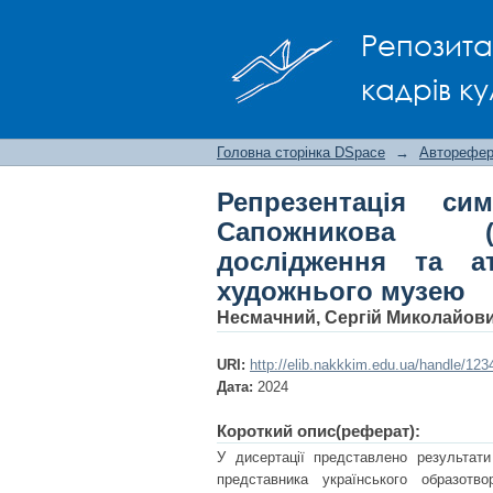
Репрезентація сим
Репозита
мистецтвознавче 
художнього музею
кадрів ку
Головна сторінка DSpace
→
Авторефера
Репрезентація с
Сапожникова (1
дослідження та ат
художнього музею
Несмачний, Сергій Миколайов
URI:
http://elib.nakkkim.edu.ua/handle/12
Дата:
2024
Короткий опис(реферат):
У дисертації представлено результати
представника українського образотв