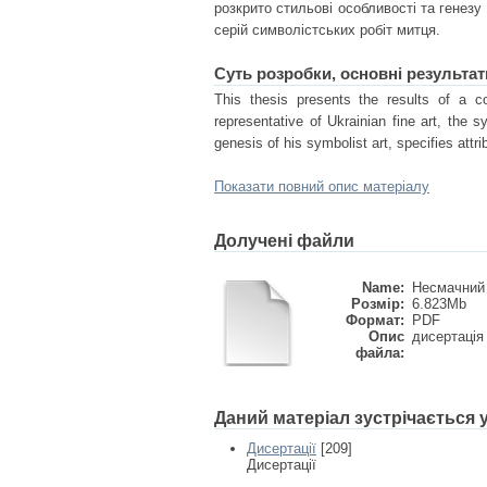
розкрито стильові особливості та генезу
серій символістських робіт митця.
Суть розробки, основні результат
This thesis presents the results of a co
representative of Ukrainian fine art, the 
genesis of his symbolist art, specifies attri
Показати повний опис матеріалу
Долучені файли
Name:
Несмачний 
Розмір:
6.823Mb
Формат:
PDF
Опис
дисертація
файла:
Даний матеріал зустрічається
Дисертації
[209]
Дисертації