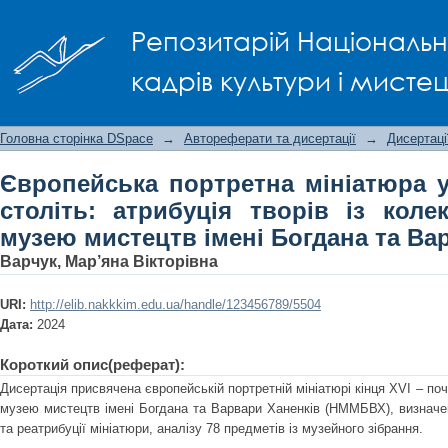
Європейська портретна мініатюра у ж
Репозитарій Національно
із колекції Національного музею мис
кадрів культури і мисте
Головна сторінка DSpace
→
Автореферати та дисертації
→
Дисертаці
Європейська портретна мініатюра у
століть: атрибуція творів із коле
музею мистецтв імені Богдана та Ва
Варчук, Мар’яна Вікторівна
URI:
http://elib.nakkkim.edu.ua/handle/123456789/5504
Дата:
2024
Короткий опис(реферат):
Дисертація присвячена європейській портретній мініатюрі кінця XVI – поч
музею мистецтв імені Богдана та Варвари Ханенків (НММБВХ), визначенн
та реатрибуції мініатюри, аналізу 78 предметів із музейного зібрання.