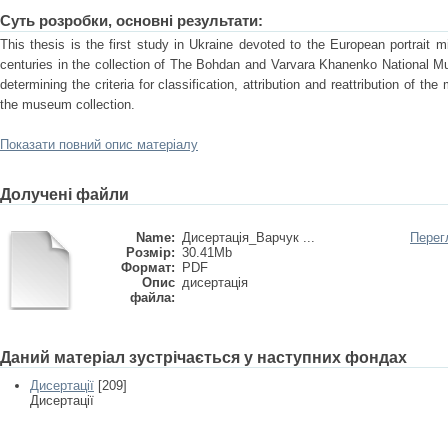
Суть розробки, основні результати:
This thesis is the first study in Ukraine devoted to the European portrait m
centuries in the collection of The Bohdan and Varvara Khanenko National
determining the criteria for classification, attribution and reattribution of th
the museum collection.
Показати повний опис матеріалу
Долучені файли
Name:
Дисертація_Варчук ...
Перег
Розмір:
30.41Mb
Формат:
PDF
Опис
дисертація
файла:
Даний матеріал зустрічається у наступних фондах
Дисертації
[209]
Дисертації