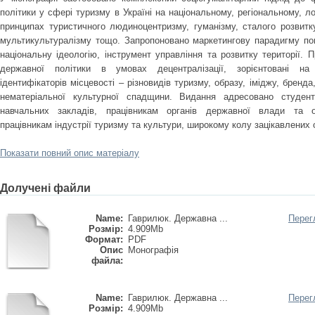
політики у сфері туризму в Україні на національному, регіональному, л
принципах туристичного людиноцентризму, гуманізму, сталого розвитку, 
мультикультуралізму тощо. Запропоновано маркетингову парадигму поп
національну ідеологію, інструмент управління та розвитку території. П
державної політики в умовах децентралізації, зорієнтовані н
ідентифікаторів місцевості – різновидів туризму, образу, іміджу, бренда
нематеріальної культурної спадщини. Видання адресовано студен
навчальних закладів, працівникам органів державної влади та о
працівникам індустрії туризму та культури, широкому колу зацікавлених 
Показати повний опис матеріалу
Долучені файли
Name:
Гаврилюк. Державна ...
Перег
Розмір:
4.909Mb
Формат:
PDF
Опис
Монографія
файла:
Name:
Гаврилюк. Державна ...
Перег
Розмір:
4.909Mb