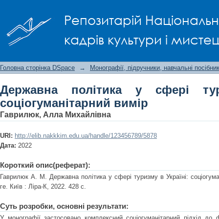
Державна політика у сфері туризму 
Репозитарій Національно
кадрів культури і мисте
Головна сторінка DSpace
→
Монографії, підручники, навчальні посібни
Державна політика у сфері тур
соціогуманітарний вимір
Гаврилюк, Алла Михайлівна
URI:
http://elib.nakkkim.edu.ua/handle/123456789/5878
Дата:
2022
Короткий опис(реферат):
Гаврилюк А. М. Державна політика у сфері туризму в Україні: соціогума
ге. Київ : Ліра-К, 2022. 428 с.
Суть розробки, основні результати:
У монографії застосовано комплексний соціогуманітарний підхід до 