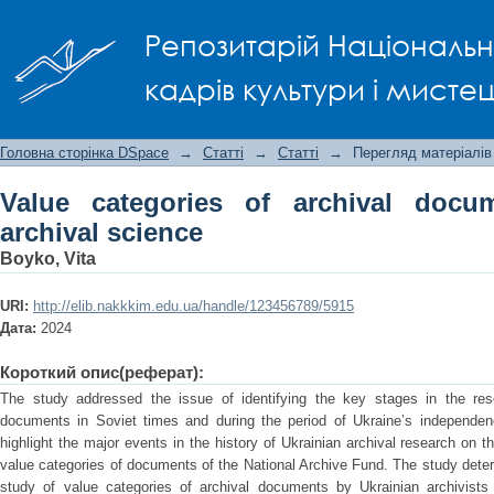
Value categories of archival document
Репозитарій Національно
кадрів культури і мисте
Головна сторінка DSpace
→
Статті
→
Статті
→
Перегляд матеріалів
Value categories of archival docu
archival science
Boyko, Vita
URI:
http://elib.nakkkim.edu.ua/handle/123456789/5915
Дата:
2024
Короткий опис(реферат):
The study addressed the issue of identifying the key stages in the rese
documents in Soviet times and during the period of Ukraine’s independen
highlight the major events in the history of Ukrainian archival research on 
value categories of documents of the National Archive Fund. The study determi
study of value categories of archival documents by Ukrainian archivists 