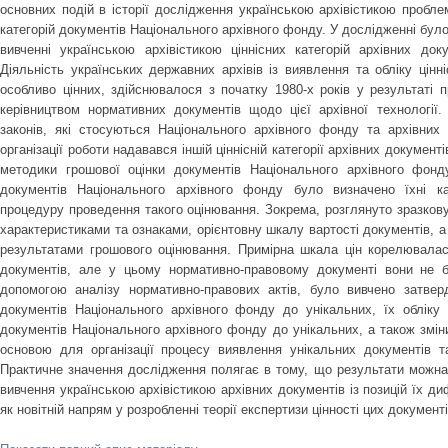
основних подій в історії дослідження українською архівістикою пробле
категорій документів Національного архівного фонду. У дослідженні було
вивченні українською архівістикою ціннісних категорій архівних доку
Діяльність українських державних архівів із виявлення та обліку цінні
особливо цінних, здійснювалося з початку 1980-х років у результаті 
керівництвом нормативних документів щодо цієї архівної технології.
законів, які стосуються Національного архівного фонду та архівних 
організації роботи надавався іншій ціннісній категорії архівних докумен
методики грошової оцінки документів Національного архівного фонд
документів Національного архівного фонду було визначено їхні кат
процедуру проведення такого оцінювання. Зокрема, розглянуто зразкову
характеристиками та ознаками, орієнтовну шкалу вартості документів, а
результатами грошового оцінювання. Примірна шкала цін корелювалася
документів, але у цьому нормативно-правовому документі вони не бу
допомогою аналізу нормативно-правових актів, було вивчено затве
документів Національного архівного фонду до унікальних, їх обліку 
документів Національного архівного фонду до унікальних, а також змін
основою для організації процесу виявлення унікальних документів т
Практичне значення дослідження полягає в тому, що результати можна 
вивчення українською архівістикою архівних документів із позицій їх диф
як новітній напрям у розробленні теорії експертизи цінності цих документ