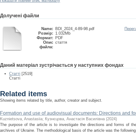
Показати повний опис матеріалу
Долучені файли
Name:
BDI_2024_4-89-98.pdf
Перег
Розмір:
1.032Mb
Формат:
PDF
Опис
стаття
файла:
Даний матеріал зустрічається у наступних фондах
Статті
[2519]
Статті
Related items
Showing items related by title, author, creator and subject.
Formation and use of audiovisual documents: Directions and f
Kuznietsova, Anastasiia
;
Кузнєцова, Анастасія Василівна
(
2024
)
The purpose of the article is to investigate the directions and forms of t
archives of Ukraine. The methodological basis of the article was the following 