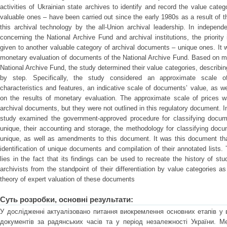
activities of Ukrainian state archives to identify and record the value cate
valuable ones – have been carried out since the early 1980s as a result of 
this archival technology by the all-Union archival leadership. In independ
concerning the National Archive Fund and archival institutions, the priority
given to another valuable category of archival documents – unique ones. It 
monetary evaluation of documents of the National Archive Fund. Based on m
National Archive Fund, the study determined their value categories, describi
by step. Specifically, the study considered an approximate scale o
characteristics and features, an indicative scale of documents’ value, as w
on the results of monetary evaluation. The approximate scale of prices wa
archival documents, but they were not outlined in this regulatory document. In
study examined the government-approved procedure for classifying docum
unique, their accounting and storage, the methodology for classifying doc
unique, as well as amendments to this document. It was this document tha
identification of unique documents and compilation of their annotated lists. 
lies in the fact that its findings can be used to recreate the history of s
archivists from the standpoint of their differentiation by value categories 
theory of expert valuation of these documents
Суть розробки, основні результати:
У дослідженні актуалізовано питання виокремлення основних етапів у ви
документів за радянських часів та у період незалежності України. 