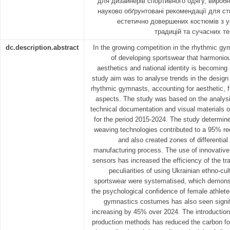
для дизайнерів спортивного одягу, виробн
науково обґрунтовані рекомендації для с
естетично довершених костюмів з 
традицій та сучасних т
dc.description.abstract
In the growing competition in the rhythmic gym
of developing sportswear that harmoniou
aesthetics and national identity is becoming
study aim was to analyse trends in the design 
rhythmic gymnasts, accounting for aesthetic, f
aspects. The study was based on the analysis 
technical documentation and visual materials of
for the period 2015-2024. The study determine
weaving technologies contributed to a 95% re
and also created zones of differential
manufacturing process. The use of innovative “
sensors has increased the efficiency of the t
peculiarities of using Ukrainian ethno-cul
sportswear were systematised, which demonst
the psychological confidence of female athlete
gymnastics costumes has also seen signif
increasing by 45% over 2024. The introduction 
production methods has reduced the carbon foo