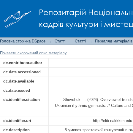
Overview of trends in design of sports
Репозитарій Національно
кадрів культури і мисте
Головна сторінка DSpace
→
Статті
→
Статті
→
Перегляд матеріалів
Показати скорочений опис матеріалу
dc.contributor.author
dc.date.accessioned
dc.date.available
dc.date.issued
dc.identifier.citation
Shevchuk, T. (2024). Overview of trends 
Ukrainian rhythmic gymnasts. // Culture and 
dc.identifier.uri
http://elib.nakkkim.ed
dc.description
В умовах зростаючої конкуренції в га