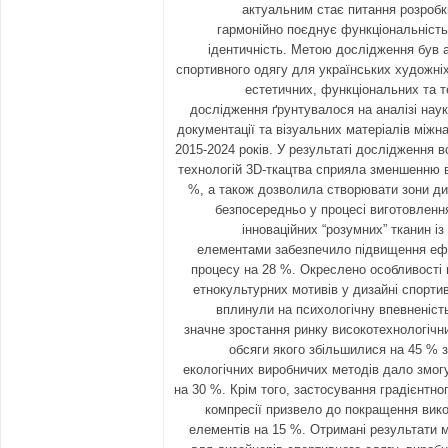
актуальним стає питання розробк
гармонійно поєднує функціональність
ідентичність. Метою дослідження був а
спортивного одягу для українських художні
естетичних, функціональних та т
дослідження ґрунтувалося на аналізі науко
документації та візуальних матеріалів міжн
2015-2024 років. У результаті дослідження в
технологій 3D-ткацтва сприяла зменшенню в
%, а також дозволила створювати зони ди
безпосередньо у процесі виготовленн
інноваційних “розумних” тканин 
елементами забезпечило підвищення ефе
процесу на 28 %. Окреслено особливості 
етнокультурних мотивів у дизайні спорти
вплинули на психологічну впевненіст
значне зростання ринку високотехнологічн
обсяги якого збільшилися на 45 % 
екологічних виробничих методів дало змог
на 30 %. Крім того, застосування градієнтно
компресії призвело до покращення вик
елементів на 15 %. Отримані результати 