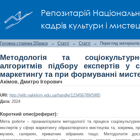
Методологія та соціокультурне проє
Репозитарій Національно
сфері мистецького маркетингу та п
кадрів культури і мисте
Головна сторінка DSpace
→
Статті
→
Статті
→
Перегляд матеріалів
Методологія та соціокультур
алгоритмів підбору експертів у 
маркетингу та при формуванні мисте
Акімов, Дмитро Ігорович
URI:
http://elib.nakkkim.edu.ua/handle/123456789/5985
Дата:
2024
Короткий опис(реферат):
Мета роботи – проаналізувати методології та процеси соціокультурно
експертів у сфері маркетингу образотворчого мистецтва та, зокрема, п
музеях, галереях, приватних зібраннях тощо. Методологія дос