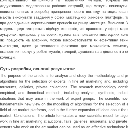
компаративного, емпіричного та теоретичних методів, зокрема ана
дедуктивного моделювання робочих ситуацій, що можуть виникнути 
новизна полягає в розробці принципово нового погляду на моделюванн
мають виконувати завдання у сфері мистецьких ринкових платформ, т
про дослідження маркетингових процесів на ринку мистецтв. Висновки. 
модель щодо алгоритмів підбору експертів, які працюють у сфері марк
аукціонах, ярмарках, у галереях, музеях та в приватних мистецьких кол
які працюють на артринку, можна використовувати як ефективну техн
мистецтва, адже ця технологія фактично дає можливість сегменту
експертних послуг у роботі музеїв, галерей, аукціонів та в діяльності з
колекцій.
Суть розробки, основні результати:
The purpose of the article is to analyse and study the methodology and pro
algorithms for the selection of experts in fine art marketing and, including
museums, galleries, private collections. The research methodology consis
empirical, and theoretical methods, including analysis, synthesis, indu
situations that may arise in the work of expert groups. The scientific no
fundamentally new view on the modelling of algorithms for the selection of
field of art market platforms, and in the further expansion of ideas about the
market. Conclusions. The article formulates a new scientific model for algo
work in fine art marketing at auctions, fairs, galleries, museums, and private
experts who work on the art market can be used as an effective technology in