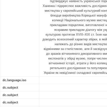
підтверджує наявність української пор
Ханенка і підкреслює важливість дослідженн
мистецтва у європейський культурний конт
блюдце виробництва Корецької мануфак
колекції Національного музею мистецт
прикладами порцеляни, виготовленої н
яскравим прикладом діалогу між ук
культурою протягом XVIII–XIX ст. Їхня ная
доводить всеохопний характер збірки, в які
належать до різних видів мистецтва,
відмінними за стилістикою, але й засвідчу
до зразків вітчизняного декоративного м
експонатів у збірці музею, попри числен
вітчизняної історії, втрати у його колек
ретельного дослідження та популяриза
України як невід'ємної складової європейс
dc.language.iso
dc.subject
dc.subject
dc.subject