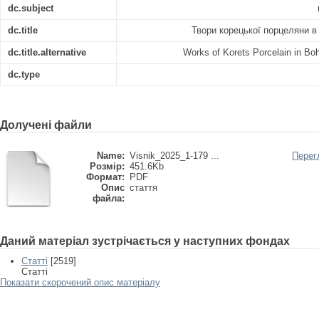
dc.subject
dc.title
Твори корецької порцеляни в
dc.title.alternative
Works of Korets Porcelain in Bo
dc.type
Долучені файли
Name:
Visnik_2025_1-179 ...
Перег
Розмір:
451.6Kb
Формат:
PDF
Опис
стаття
файла:
Даний матеріал зустрічається у наступних фондах
Статті
[2519]
Статті
Показати скорочений опис матеріалу