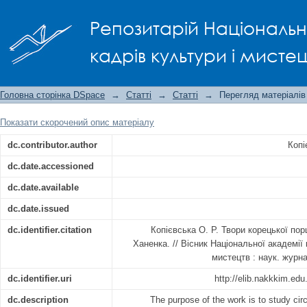
Твори корецької порцеляни в колекц
Репозитарій Національно
кадрів культури і мисте
Головна сторінка DSpace
→
Статті
→
Статті
→
Перегляд матеріалів
Показати скорочений опис матеріалу
dc.contributor.author
Копі
dc.date.accessioned
dc.date.available
dc.date.issued
dc.identifier.citation
Копієвська О. Р. Твори корецької пор
Ханенка. // Вісник Національної академії 
мистецтв : наук. журна
dc.identifier.uri
http://elib.nakkkim.ed
dc.description
The purpose of the work is to study cir