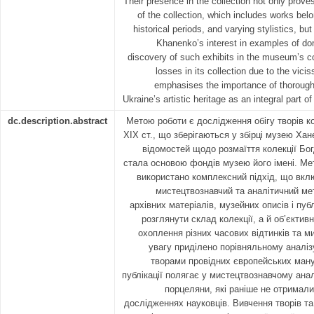
Their presence in the collection not only prov
of the collection, which includes works belon
historical periods, and varying stylistics, 
Khanenko’s interest in examples of do
discovery of such exhibits in the museum’s c
losses in its collection due to the vici
emphasises the importance of thorough
Ukraine’s artistic heritage as an integral part o
dc.description.abstract
Метою роботи є дослідження обігу творів к
XIX ст., що зберігаються у збірці музею Хан
відомостей щодо розмаїття колекції Бо
стала основою фондів музею його імені. Мет
використано комплексний підхід, що вкл
мистецтвознавчий та аналітичний ме
архівних матеріалів, музейних описів і пуб
розглянути склад колекції, а й об’єктив
охоплення різних часових відтинків та м
увагу приділено порівняльному аналіз
творами провідних європейських ман
публікації полягає у мистецтвознавчому анал
порцеляни, які раніше не отримал
дослідженнях науковців. Вивчення творів та