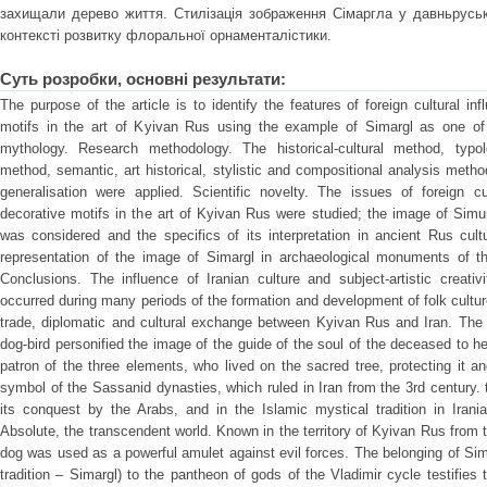
захищали дерево життя. Стилізація зображення Сімаргла у давньруські
контексті розвитку флоральної орнаменталістики.
Суть розробки, основні результати:
The purpose of the article is to identify the features of foreign cultural i
motifs in the art of Kyivan Rus using the example of Simargl as one o
mythology. Research methodology. The historical-cultural method, typo
method, semantic, art historical, stylistic and compositional analysis metho
generalisation were applied. Scientific novelty. The issues of foreign cu
decorative motifs in the art of Kyivan Rus were studied; the image of Sim
was considered and the specifics of its interpretation in ancient Rus cult
representation of the image of Simargl in archaeological monuments of t
Conclusions. The influence of Iranian culture and subject-artistic creati
occurred during many periods of the formation and development of folk culture
trade, diplomatic and cultural exchange between Kyivan Rus and Iran. The 
dog-bird personified the image of the guide of the soul of the deceased to
patron of the three elements, who lived on the sacred tree, protecting it and
symbol of the Sassanid dynasties, which ruled in Iran from the 3rd century. 
its conquest by the Arabs, and in the Islamic mystical tradition in Iran
Absolute, the transcendent world. Known in the territory of Kyivan Rus from 
dog was used as a powerful amulet against evil forces. The belonging of Si
tradition – Simargl) to the pantheon of gods of the Vladimir cycle testifie