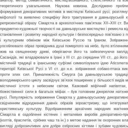
аналізу, метод семантичного, мистецтвознавчого, стилістичного та ко
теоретичного узагальнення. Наукова новизна. Досліджено пробле
формування декоративних мотивів в мистецтві Київської русі; розглянут
міфології та виявлено специфіку його трактування в давньоруській ку
репрезентації образу Сімаргла в археологічних пам’ятках ХІІ–ХІІІ ст. В
предметно-художньої творчості на давньоруське мистецтво і ремесла ві
становлення і розвитку народної культури і безпосередньо пов’язано з 
і культурним обміном між Київською Руссю та Іраном. Зображенн
уособлювало образ провідника душі померлого на небо, було втіленням 
жив на священному древі, оберігаючи його та забезпечуючи заплід
Сасанідів, які владарювали в Ірані з ІІІ ст. до середини VII ст., до йо
містичній традиції в іранському суфізмі символізувало ідею Абсолюта
території Київської Русі з VI cт. до н.е. зображення собако-птаха в
проти злих сил. Приналежність Сімурга (за давньоруською традиці
володимирського циклу засвідчує зв’язок поширених у більшості видів м
містичної істоти з небесним світом. Казковий міфічний напівптах
божественної сили в багатьох міфах – був головним джерелом натхнен
русі. Популярність зображення Сімаргла у давньоруському декоративно
свідченням відродження давніх образів зороастризму, що інтегрува
християнську культуру. Відображенням архаїчних народних магічни
Сімаргла в оздобленні кістяних і металевих виробів декоративно-пр
(колтів, браслетів, срібних чаш та ін.) з метою надання їм охоронних вл
вигляді доброзичливих але добре озброєних кігтями і зубами чудовиськ