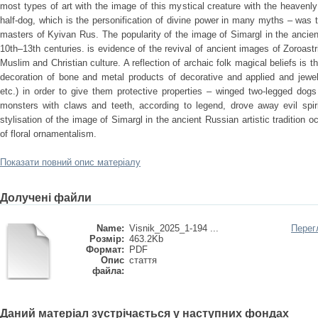
most types of art with the image of this mystical creature with the heavenly
half-dog, which is the personification of divine power in many myths – was 
masters of Kyivan Rus. The popularity of the image of Simargl in the ancien
10th–13th centuries. is evidence of the revival of ancient images of Zoroast
Muslim and Christian culture. A reflection of archaic folk magical beliefs is 
decoration of bone and metal products of decorative and applied and jewelle
etc.) in order to give them protective properties – winged two-legged dogs
monsters with claws and teeth, according to legend, drove away evil spiri
stylisation of the image of Simargl in the ancient Russian artistic tradition 
of floral ornamentalism.
Показати повний опис матеріалу
Долучені файли
Name:
Visnik_2025_1-194 ...
Перег
Розмір:
463.2Kb
Формат:
PDF
Опис
стаття
файла:
Даний матеріал зустрічається у наступних фондах