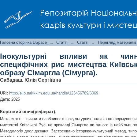
Інокультурні впливи як чинник ф
Репозитарій Національно
Київської Русі: семантика образу Сі
кадрів культури і мисте
Головна сторінка DSpace
→
Статті
→
Статті
→
Перегляд матеріалів
Інокультурні впливи як чин
специфічних рис мистецтва Київськ
образу Сімаргла (Сімурга).
Сабадаш, Юлія Сергіївна
URI:
http://elib.nakkkim.edu.ua/handle/123456789/6069
Дата:
2025
Короткий опис(реферат):
Мета статті – виявити особливості інокультурних впливів на формуванн
мистецтві Київської Русі на прикладі Сімаргла як одного із найбільш по
Методологія дослідження. Застосовано історико-культурний метод, типо