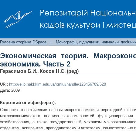
Экономическая теория. Макроэконо
Репозитарій Національно
кадрів культури і мисте
Головна сторінка DSpace
→
Монографії, підручники, навчальні посібни
Экономическая теория. Макроэкон
экономика. Часть 2
Герасимов Б.И., Косов Н.С. (ред)
URI:
http://elib.nakkkim.edu.ua/xmlui/handle/123456789/628
Дата:
2009
Короткий опис(реферат):
Содержит теоретические основы макроэкономики и переходной эконо
макроэкономического анализа закономерностей функционировани
хозяйствования, а также государственный механизм макроэкономичес
студентам, аспирантам, преподавателям и читателям, самостоятельно