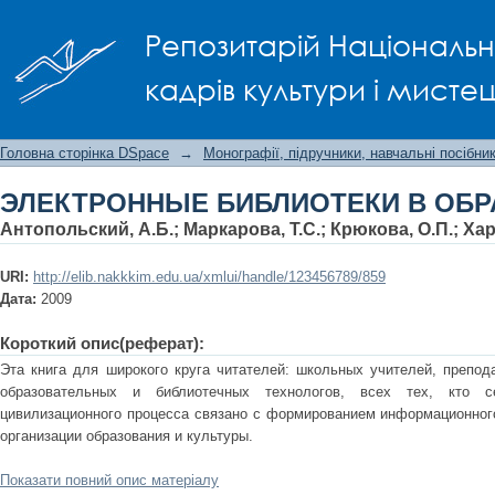
ЭЛЕКТРОННЫЕ БИБЛИОТЕКИ В ОБРА
Репозитарій Національно
кадрів культури і мисте
Головна сторінка DSpace
→
Монографії, підручники, навчальні посібни
ЭЛЕКТРОННЫЕ БИБЛИОТЕКИ В ОБ
Антопольский, А.Б.
;
Маркарова, Т.С.
;
Крюкова, О.П.
;
Хар
URI:
http://elib.nakkkim.edu.ua/xmlui/handle/123456789/859
Дата:
2009
Короткий опис(реферат):
Эта книга для широкого круга читателей: школьных учителей, препод
образовательных и библиотечных технологов, всех тех, кто се
цивилизационного процесса связано с формированием информационног
организации образования и культуры.
Показати повний опис матеріалу