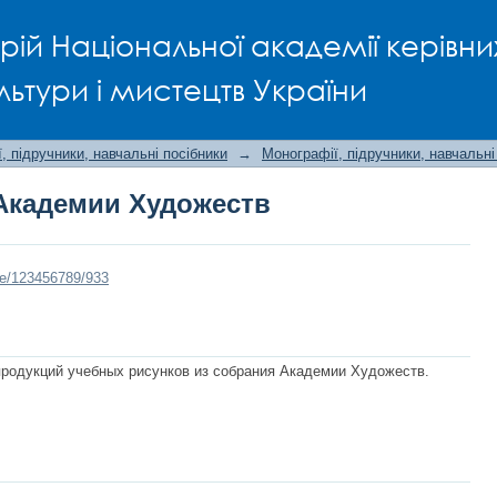
Академии Художеств
рій Національної академії керівни
льтури і мистецтв України
, підручники, навчальні посібники
→
Монографії, підручники, навчальні
Академии Художеств
dle/123456789/933
продукций учебных рисунков из собрания Академии Художеств.