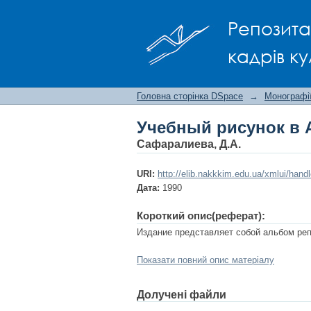
Учебный рисунок в 
Репозита
кадрів ку
Головна сторінка DSpace
→
Монографії
Учебный рисунок в 
Сафаралиева, Д.А.
URI:
http://elib.nakkkim.edu.ua/xmlui/han
Дата:
1990
Короткий опис(реферат):
Издание представляет собой альбом ре
Показати повний опис матеріалу
Долучені файли