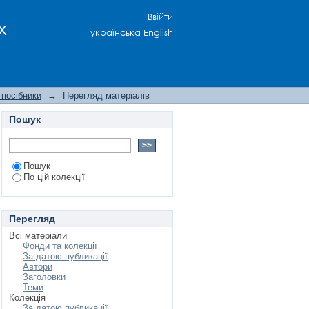
Ввійти
х
українська
English
 посібники
→
Перегляд матеріалів
Пошук
Пошук
По цій колекції
Перегляд
Всі матеріали
Фонди та колекції
За датою публикації
Автори
Заголовки
Теми
Колекція
За датою публикації