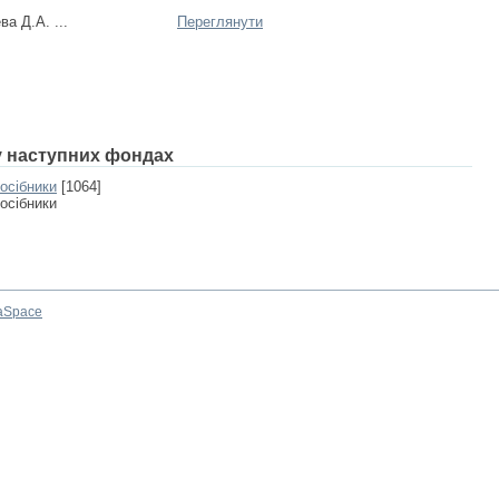
а Д.А. ...
Переглянути
 у наступних фондах
посібники
[1064]
посібники
aSpace