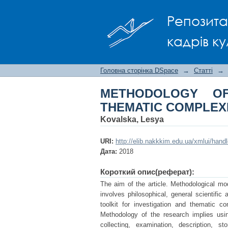
METHODOLOGY OF ARC
Репозита
кадрів ку
Головна сторінка DSpace
→
Статті
→
METHODOLOGY OF
THEMATIC COMPLEXE
Kovalska, Lesya
URI:
http://elib.nakkkim.edu.ua/xmlui/han
Дата:
2018
Короткий опис(реферат):
The aim of the article. Methodological mod
involves philosophical, general scientific
toolkit for investigation and thematic co
Methodology of the research implies usin
collecting, examination, description, s