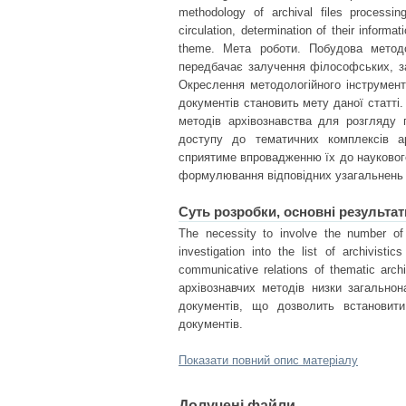
methodology of archival files processing
circulation, determination of their informa
theme. Мета роботи. Побудова методо
передбачає залучення філософських, за
Окреслення методологійного інструмент
документів становить мету даної статті
методів архівознавства для розгляду 
доступу до тематичних комплексів а
сприятиме впровадженню їх до наукового 
формулювання відповідних узагальнень і
Суть розробки, основні результат
The necessity to involve the number of 
investigation into the list of archivist
communicative relations of thematic arc
архівознавчих методів низки загальнон
документів, що дозволить встановити 
документів.
Показати повний опис матеріалу
Долучені файли