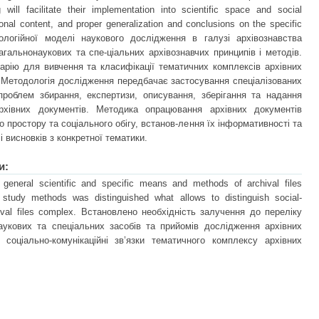
 will facilitate their implementation into scientific space and social
tional content, and proper generalization and conclusions on the specific
логійної моделі наукового дослідження в галузі архівознавства
гальнонаукових та спе-ціальних архівознавчих принципів і методів.
арію для вивчення та класифікації тематичних комплексів архівних
. Методологія дослідження передбачає застосування спеціалізованих
проблем збирання, експертизи, описування, зберігання та надання
рхівних документів. Методика опрацювання архівних документів
простору та соціального обігу, встанов-лення їх інформативності та
 висновків з конкретної тематики.
и:
general scientific and specific means and methods of archival files
ics study methods was distinguished what allows to distinguish social-
hival files complex. Встановлено необхідність залучення до переліку
аукових та спеціальних засобів та прийомів дослідження архівних
соціально-комунікаційні зв’язки тематичного комплексу архівних