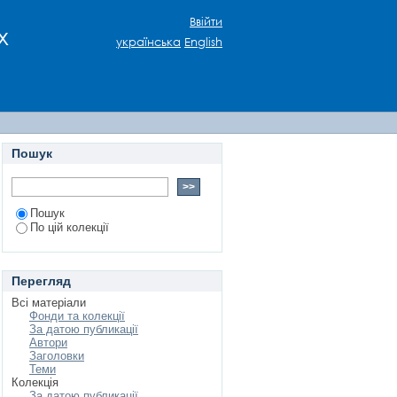
OMPLEXES OF FILES
Ввійти
х
українська
English
Пошук
Пошук
По цій колекції
Перегляд
Всі матеріали
Фонди та колекції
За датою публикації
Автори
Заголовки
Теми
Колекція
За датою публикації