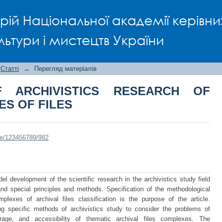
HIVISTICS RESEARCH OF THEMATIC C
рій Національної академії керівни
льтури і мистецтв України
Статті
→
Перегляд матеріалів
 ARCHIVISTICS RESEARCH OF
S OF FILES
dle/123456789/982
el development of the scientific research in the archivistics study field
 and special principles and methods. Specification of the methodological
mplexes of archival files classification is the purpose of the article.
g specific methods of archivistics study to consider the problems of
torage, and accessibility of thematic archival files complexes. The