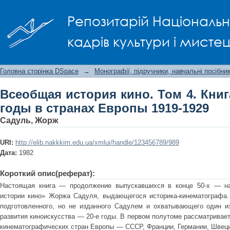
Всеобщая история кино. Том 4. К
Репозитарій Національно
Европы 1919-1929
кадрів культури і мисте
Головна сторінка DSpace
→
Монографії, підручники, навчальні посібни
Всеобщая история кино. Том 4. Кни
годы в странах Европы 1919-1929
Садуль, Жорж
URI:
http://elib.nakkkim.edu.ua/xmlui/handle/123456789/989
Дата:
1982
Короткий опис(реферат):
Настоящая книга — продолжение выпускавшихся в конце 50-х — на
истории кино» Жоржа Садуля, выдающегося историка-кинематографа.
подготовленного, но не изданного Садулем и охватывающего один и
развития киноискусства — 20-е годы. В первом полутоме рассматривае
кинематографических стран Европы — СССР, Франции, Германии, Швеци