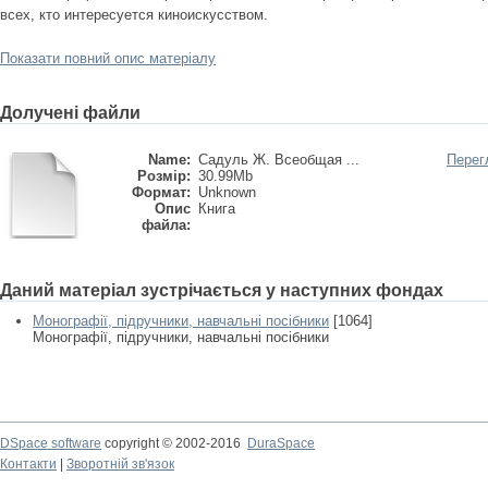
всех, кто интересуется киноискусством.
Показати повний опис матеріалу
Долучені файли
Name:
Садуль Ж. Всеобщая ...
Перег
Розмір:
30.99Mb
Формат:
Unknown
Опис
Книга
файла:
Даний матеріал зустрічається у наступних фондах
Монографії, підручники, навчальні посібники
[1064]
Монографії, підручники, навчальні посібники
DSpace software
copyright © 2002-2016
DuraSpace
Контакти
|
Зворотній зв'язок