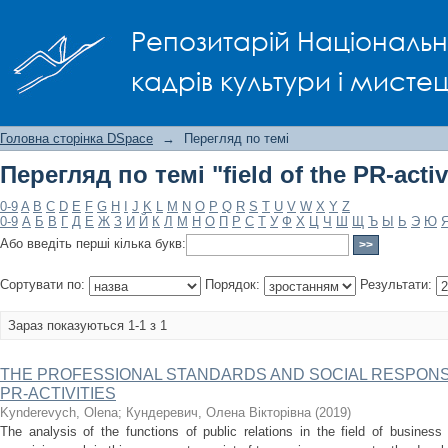
Перегляд по темі "field of the PR-activi
Репозитарій Національно
кадрів культури і мисте
Головна сторінка DSpace
→
Перегляд по темі
Перегляд по темі "field of the PR-activ
0-9
A
B
C
D
E
F
G
H
I
J
K
L
M
N
O
P
Q
R
S
T
U
V
W
X
Y
Z
0-9
А
Б
В
Г
Д
Е
Ж
З
И
Й
К
Л
М
Н
О
П
Р
С
Т
У
Ф
Х
Ц
Ч
Ш
Щ
Ъ
Ы
Ь
Э
Ю
Або введіть перші кілька букв:
Сортувати по:
Порядок:
Результати:
Зараз показуються 1-1 з 1
THE PROFESSIONAL STANDARDS AND SOCIAL RESPONSIB
PR-ACTIVITIES
Kynderevych, Olena
;
Кундеревич, Олена Вікторівна
(
2019
)
The analysis of the functions of public relations in the field of busines