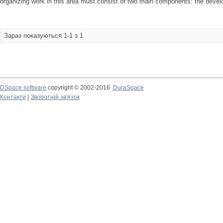
organizing work in this area must consist of two main components: the develo
Зараз показуються 1-1 з 1
DSpace software
copyright © 2002-2016
DuraSpace
Контакти
|
Зворотній зв'язок