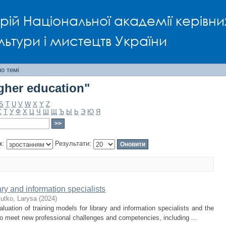
gher education"
рій Національної академії керівни
льтури і мистецтв України
о темі
gher education"
S
T
U
V
W
X
Y
Z
С
Т
У
Ф
Х
Ц
Ч
Ш
Щ
Ъ
Ы
Ь
Э
Ю
Я
к:
Результати:
ary and information specialists
utko, Larysa
(
2024
)
luation of training models for library and information specialists and the
o meet new professional challenges and competencies, including ...