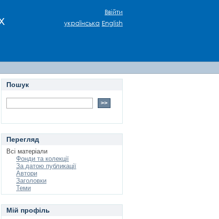
Ввійти
х
українська
English
Пошук
Перегляд
Всі матеріали
Фонди та колекції
За датою публикації
Автори
Заголовки
Теми
Мій профіль