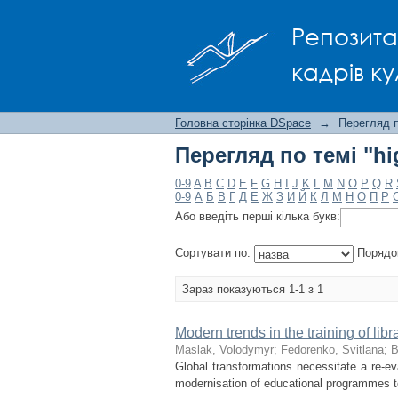
Перегляд по темі "hi
Репозита
кадрів ку
Головна сторінка DSpace
→
Перегляд п
Перегляд по темі "hi
0-9
A
B
C
D
E
F
G
H
I
J
K
L
M
N
O
P
Q
R
0-9
А
Б
В
Г
Д
Е
Ж
З
И
Й
К
Л
М
Н
О
П
Р
Або введіть перші кілька букв:
Сортувати по:
Порядо
Зараз показуються 1-1 з 1
Modern trends in the training of libr
Maslak, Volodymyr
;
Fedorenko, Svitlana
;
B
Global transformations necessitate a re-eva
modernisation of educational programmes t