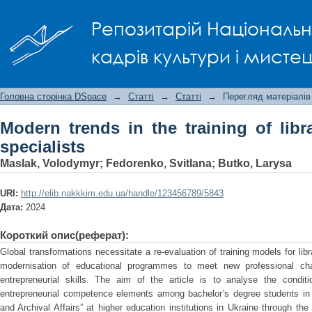
Modern trends in the training of library
Репозитарій Національно
кадрів культури і мисте
Головна сторінка DSpace
→
Статті
→
Статті
→
Перегляд матеріалів
Modern trends in the training of libr
specialists
Maslak, Volodymyr
;
Fedorenko, Svitlana
;
Butko, Larysa
URI:
http://elib.nakkkim.edu.ua/handle/123456789/5843
Дата:
2024
Короткий опис(реферат):
Global transformations necessitate a re-evaluation of training models for lib
modernisation of educational programmes to meet new professional cha
entrepreneurial skills. The aim of the article is to analyse the condit
entrepreneurial competence elements among bachelor’s degree students in t
and Archival Affairs” at higher education institutions in Ukraine through the