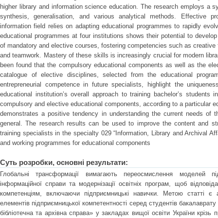
higher library and information science education. The research employs a s
synthesis, generalisation, and various analytical methods. Effective pro
information field relies on adapting educational programmes to rapidly evo
educational programmes at four institutions shows their potential to develop 
of mandatory and elective courses, fostering competencies such as creativ
and teamwork. Mastery of these skills is increasingly crucial for modern libra
been found that the compulsory educational components as well as the ele
catalogue of elective disciplines, selected from the educational prog
entrepreneurial competence in future specialists, highlight the uniquen
educational institution’s overall approach to training bachelor’s students in 
compulsory and elective educational components, according to a particular 
demonstrates a positive tendency in understanding the current needs of th
general. The research results can be used to improve the content and st
training specialists in the specialty 029 “Information, Library and Archival Af
and working programmes for educational components
Суть розробки, основні результати:
Глобальні трансформації вимагають переосмислення моделей підг
інформаційної справи та модернізації освітніх програм, щоб відпові
компетенціям, включаючи підприємницькі навички. Метою статті є 
елементів підприємницької компетентності серед студентів бакалаврату 
бібліотечна та архівна справа» у закладах вищої освіти України крізь