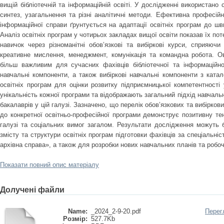
вищій бібліотечній та інформаційній освіті. У дослідженні використано
синтез, узагальнення та різні аналітичні методи. Ефективна професійна
інформаційної справи ґрунтується на адаптації освітніх програм до ш
Аналіз освітніх програм у чотирьох закладах вищої освіти показав їх по
навичок через різноманітні обов’язкові та вибіркові курси, сприяюч
креативне мислення, менеджмент, комунікація та командна робота. О
більш важливим для сучасних фахівців бібліотечної та інформаційно
навчальні компоненти, а також вибіркові навчальні компоненти з катал
освітніх програм для оцінки розвитку підприємницької компетентності
унікальність кожної програми та відображають загальний підхід навчальн
бакалаврів у цій галузі. Зазначено, що перелік обов’язкових та вибірков
до конкретної освітньо-професійної програми демонструє позитивну те
галузі та соціальних вимог загалом. Результати дослідження можуть 
змісту та структури освітніх програм підготовки фахівців за спеціальніс
архівна справа», а також для розробки нових навчальних планів та робоч
Показати повний опис матеріалу
Долучені файли
Name:
_2024_2-9-20.pdf
Перег
Розмір:
527.7Kb