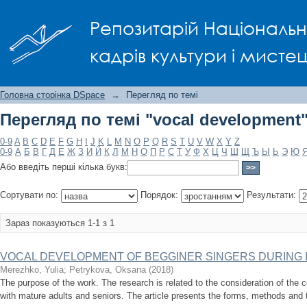
Перегляд по темі "vocal developmen
Репозитарій Національно
кадрів культури і мисте
Головна сторінка DSpace
→
Перегляд по темі
Перегляд по темі "vocal development
0-9
A
B
C
D
E
F
G
H
I
J
K
L
M
N
O
P
Q
R
S
T
U
V
W
X
Y
Z
0-9
А
Б
В
Г
Д
Е
Ж
З
И
Й
К
Л
М
Н
О
П
Р
С
Т
У
Ф
Х
Ц
Ч
Ш
Щ
Ъ
Ы
Ь
Э
Ю
Або введіть перші кілька букв:
Сортувати по:
Порядок:
Результати:
Зараз показуються 1-1 з 1
VOCAL DEVELOPMENT OF BEGGINER SINGERS DURING L
Merezhko, Yulia
;
Petrykova, Oksana
(
2018
)
The purpose of the work. The research is related to the consideration of the c
with mature adults and seniors. The article presents the forms, methods and 