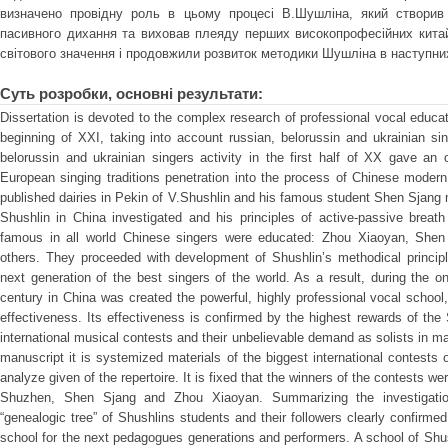
визначено провідну роль в цьому процесі В.Шушліна, який створив
пасивного дихання та виховав плеяду перших високопрофесійних китай
світового значення і продовжили розвиток методики Шушліна в наступни
Суть розробки, основні результати:
Dissertation is devoted to the complex research of professional vocal educat
beginning of XXI, taking into account russian, belorussin and ukrainian sing
belorussin and ukrainian singers activity in the first half of XX gave an
European singing traditions penetration into the process of Chinese moder
published dairies in Pekin of V.Shushlin and his famous student Shen Sjang 
Shushlin in China investigated and his principles of active-passive breat
famous in all world Chinese singers were educated: Zhou Xiaoyan, She
others. They proceeded with development of Shushlin’s methodical principl
next generation of the best singers of the world. As a result, during the o
century in China was created the powerful, highly professional vocal schoo
effectiveness. Its effectiveness is confirmed by the highest rewards of the 
international musical contests and their unbelievable demand as solists in m
manuscript it is systemized materials of the biggest international contests 
analyze given of the repertoire. It is fixed that the winners of the contests 
Shuzhen, Shen Sjang and Zhou Xiaoyan. Summarizing the investigation
“genealogic tree” of Shushlins students and their followers clearly confirmed
school for the next pedagogues generations and performers. A school of Shus