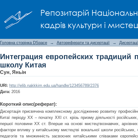
Интеграция европейских традиций п
Репозитарій Національно
кадрів культури і мисте
Головна сторінка DSpace
→
Автореферати та дисертації
→
Дисертаці
Интеграция европейских традиций 
школу Китая
Сун, Яньін
URI:
http://elib.nakkkim.edu.ua/handle/123456789/2376
Дата:
2016
Короткий опис(реферат):
Дисертація присвячена комплексному дослідженню розвитку професійної
Китаї періоду ХХ – початку ХХІ ст. крізь призму діяльності російських,
першої половини ХХ ст. Вперше на основі мистецтвознавчих, архівни
фактори впливу у китайському мистецтві вокальної школи російських, бі
педагогів та множинність засвоєних китайськими співаками європейс