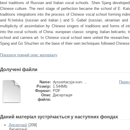
best traditions of Russian and Italian vocal schools. Shen Sjang develope
Chinese culture. The next stage of perfection became the school of E. Kat
traditions integrations into the process of Chinese vocal school forming in
and N.Iretska (russian and italian ) and S. Gabel (russian, ukrainian and i
multiplicity of assimilation by Chinese singers of traditions and forms of in
into the vocal schools of China: european classic singing, italian belcanto, t
school and camera art. In Chinese vocal school were united the researches
Sjang and Go Shuzhen on the base of their own techniques followed Chinese v
Показати повний опис матеріалу
Долучені файли
Name:
dyssertacyja-sun- ...
Перег
Розмір:
1.544Mb
Формат:
PDF
Опис
Дисертація
файла:
Даний матеріал зустрічається у наступних фондах
Дисертації
[209]
Дисертації