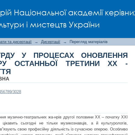
УРДУ У ПРОЦЕСАХ ОНОВЛЕННЯ 
рій Національної академії керівни
ХХ - ПОЧАТКУ ХХІ СТОЛІТТЯ
льтури і мистецтв України
ти та дисертації
→
Дисертації
→
Перегляд матеріалів
СУРДУ У ПРОЦЕСАХ ОНОВЛЕННЯ
РУ ОСТАННЬОЇ ТРЕТИНИ ХХ -
ТТЯ
ІВНА
3456789/3028
ння музично-театральних жа-нрів другої половини ХХ – початку ХХІ
цікавить сьогодні не тільки музикознавців, а й культурологів,
пов‟язують свою професійну діяльність із сучасною оперою. Особливо