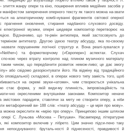
ї. Тенденцію до візуалізації лібрето втілено також у творчості Л.
– злиття жанру опери та кіно, поширення впливів медійних засобів у
м маніфестом заперечення оперного тексту як такого можна на-звати
ься на алеаторичному комбі-нуванні фрагментів світової оперної
ує прагнення оновлення, стирання надбаного слухового досвіду.
зі електронної музики, оперні шедеври композитор перетворює на
цією. Відзначимо, що те-рмін антиопера, який застосовують до
 терміном антитеатр. Другою ідеєю театру абсурду, яка по-своєму
 назвати порушенням логічної структур и. Вона реалі-зувалася у
Neither») та формотворчому («Європери») аспектах. Слухач
а спо-кою через втрату контролю над плином музичного матеріалу
а таким чином, що передбачити розвиток немож-ливо; це дає змогу
пу» або свідомо дезорієнтувати його. На відміну від традиційного
бо оповідальної) складової, в операх нового типу замість того, щоб
збиваються на окремі звуки-«атоми», чим створюється унікальна
ою стає форма, у якій види-му плинність, імпровізаційність та
мати-чно окресленими внутрішніми законами. Композитор неначе
 змістових парадигм, ставлячи за мету не створити оперу, а ніби
ати метафоричний ви- 188 слів: «театр абсурду – це мрія про мову».
на можна окреслити як «мрію про оперу». Принципово іншим шляхом
в опері С. Луньова «Москва – Петушки». Насамперед літературне
, які композитор включив у лібрето. Цим значно підси-лено таку
ня непоєднуваного: бруталь-ності й піднесеності, правдивості й