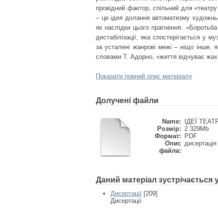
провідний фактор, спільний для «театру
– це ідея долання автоматизму художньо
як наслідки цього прагнення. «Боротьба
дестабілізації, яка спостерігається у м
за усталені жанрові межі – ніщо інше,
словами Т. Адорно, «життя відчуває жах 
Показати повний опис матеріалу
Долучені файли
Name:
ІДЕЇ ТЕАТ
Розмір:
2.329Mb
Формат:
PDF
Опис
дисертація
файла:
Даний матеріал зустрічається
Дисертації
[209]
Дисертації