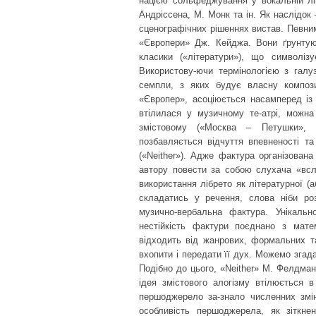
нацією сольфеджування у вокальній ліні
Андріссена, М. Монк та ін. Як наслідок 
сценографічних рішеннях вистав. Певни
«Європери» Дж. Кейджа. Вони ґрунтуют
класики («літератури»), що символіз
Використову-ючи термінологією з галу
семпли, з яких будує власну компози
«Європер», асоціюється насамперед із
втілилася у музичному те-атрі, можна
змістовому («Москва – Петушки», «
позбавляється відчуття впевненості т
(«Neither»). Адже фактура організован
автору повести за собою слухача «вслі
використання лібрето як літературної (а
складатись у речення, слова ніби ро
музично-вербальна фактура. Унікальн
нестійкість фактури поєднано з мате
відходить від жанрових, формальних та
вхопити і передати її дух. Можемо згад
Подібно до цього, «Neither» М. Фелдма
ідея змістового алогізму втілюється 
першоджерело за-знало численних змін
особливість першоджерела, як зіткнен