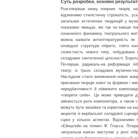
Суть розробки, основні результат
Розглянувши низку оперних творів, на
відзначимо стилістичну строкатість, ус
загальних естетичних тенденцій у музи
показових явищах, які так чи інакше п
означеного феномену театрального жит
можна назвати антилітературність як
оповідної структури лібрето, тобто кон
сюже-тність нового типу, побудована н
складових синтетичної цілісності. Борот
По-перше, радикаль-на реформація ліб
театр: із трьох складових музично-те
Наслідком стало виникнення нових жанр
прагнення творців нової за формою і змі
передбачливості й обмежити композиці
«творити себе». Це може приводити до
змінюється роль композитора, а також с
можуть бути вказівки та корективи на к
акцентів із вербальної складової сценар
сцені у кількох аспектах. Відзначимо 
«Ейнштейн на пляжі» Ф. Ґласса. Літера
«візуальна книга» виступає у ролі ліб