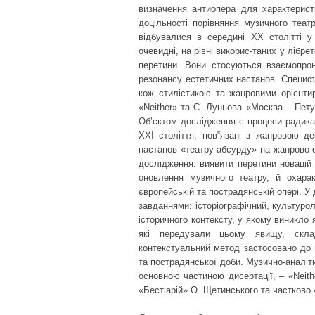
визначення антиопера для характерис
доцільності порівняння музичного теат
відбувалися в середині ХХ столітті у
очевидні, на рівні викорис-таних у лібре
перетини. Вони стосуються взаємопрон
резонансу естетичних настанов. Специфі
кож стилістикою та жанровими орієнти
«Neither» та С. Луньова «Москва – Пету
Об’єктом дослідження є процеси радика
ХХІ століття, пов‟язані з жанровою д
настанов «театру абсурду» на жанрово-
дослідження: виявити перетини новацій
оновлення музичного театру, й охарак
європейській та пострадянській опері. У
завданнями: історіографічний, культурол
історичного контексту, у якому виникло
які передували цьому явищу, склад
контекстуальний метод застосовано до 
та пострадянської доби. Музично-аналіт
основною частиною дисертації, – «Neit
«Бестіарій» О. Щетинського та частково