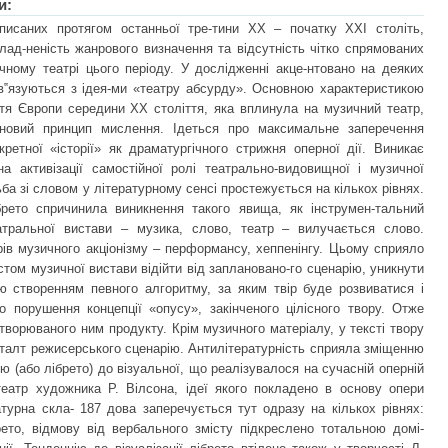
и:
писаних протягом останньої тре-тини ХХ – початку ХХІ століть,
клад-неність жанрового визначення та відсутність чітко спрямованих
чному театрі цього періоду. У дослідженні акце-нтовано на деяких
ов‟язуються з ідея-ми «театру абсурду». Основною характеристикою
тя Європи середини ХХ століття, яка вплинула на музичний театр,
 новий принцип мислення. Ідеться про максимальне заперечення
кретної «історії» як драматургічного стрижня оперної дії. Виникає
а активізації самостійної ролі театрально-видовищної і музичної
ьба зі словом у літературному сенсі простежується на кількох рівнях.
рето спричинила виникнення такого явища, як інструмен-тальний
атральної вистави – музика, слово, театр – вилучається слово.
ів музичного акціонізму – перформансу, хеппенінгу. Цьому сприяло
стом музичної вистави відійти від заплановано-го сценарію, уникнути
ю створенням певного алгоритму, за яким твір буде розвиватися і
 порушення концепції «опусу», закінченого цілісного твору. Отже
творюваного ним продукту. Крім музичного матеріалу, у тексті твору
шталт режисерського сценарію. Антилітературність сприяла зміщенню
ію (або лібрето) до візуальної, що реалізувалося на сучасній оперній
театр художника Р. Вілсона, ідеї якого покладено в основу опери
турна скла- 187 дова заперечується тут одразу на кількох рівнях:
рето, відмову від вербального змісту підкреслено тотальною домі-