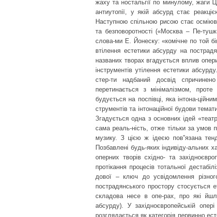
жаху та ностальгії по минулому, жаги 
антиутопії, у якій абсурд стає реакці
Наступною спільною рисою стає осміюван
та безповоротності («Москва – Пе-тушк
слова-ми Е. Йонеску: «комічне по той бі
втілення естетики абсурду на пострадя
названих творах вгадується вплив опери
інструментів утілення естетики абсурд
стер-ти надбаний досвід спричинен
перетинається з мінімалізмом, прот
будується на поспівці, яка інтона-ційни
струментів та інтонаційної будови темат
Згадується одна з основних ідей «театр
сама реаль-ність, отже тільки за умов
музику. З цією ж ідеєю пов‟язана тенд
Позбавлені будь-яких індивіду-альних ха
оперних творів східно- та західноєвро
протікання процесів тотальної дестабіл
дової – ключ до усвідомлення різного
пострадянського простору стосується е
складова несе в опе-рах, про які йшл
абсурду). У західноєвропейській опер
розглядається як категорія первинно ес