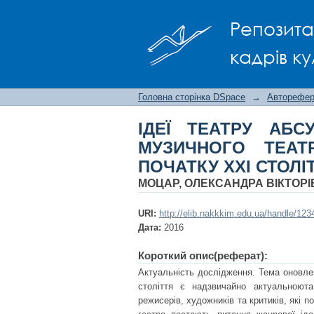
ІДЕЇ ТЕАТРУ АБС
Репозита
ОСТАННЬОЇ ТРЕТИНИ 
кадрів ку
Головна сторінка DSpace
→
Авторефера
ІДЕЇ ТЕАТРУ АБ
МУЗИЧНОГО ТЕАТ
ПОЧАТКУ ХХІ СТОЛІ
МОЦАР, ОЛЕКСАНДРА ВІКТОР
URI:
http://elib.nakkkim.edu.ua/handle/12
Дата:
2016
Короткий опис(реферат):
Актуальність дослідження. Тема оновле
століття є надзвичайно актуальноюта 
режисерів, художників та критиків, які 