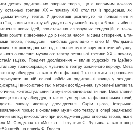
тики деяких радикальних оперних творів, що є непрямим доказом
ру останньої третини ХХ – початку ХХІ століття із процесами, які
 драматичному театрі. У дисертації розглянуто не прямолінійні й
то п‟єс, впливи «театру абсурду» на музичний театр, а більш глибинні
икнення нових ідей, про-стеження співзвучних тенденцій, а також
кою роботи є звернення до різних за часом, місцем створення, а та-
рами творів, передусім і найбільш до-кладно – опер М. Фелдмана
шки», які розглядаються під спільним кутом зору естетики абсурду.
льного оновлення музичного театру останньої третини ХХ – початку
естабілізацією. Предмет дослідження – вплив художніх та ідейних
стильову трансформацію музичного театру означеного періоду. Мета
 «театру абсурду», а також його філософії та естетики з процесами
теризувати на цій основі найбільш радикальні явища у західно-
 дисертації використано такі методи дослідження, зумовлені метою та
огічний, контекстуальний та му-зикознавчо-аналітичний. Висвітлення
 явище «театру абсурду», а також культурних та філософських течій,
ають значну частину дослідження. Окрім цього, історично-
виявлення процесів оновлення музичного театру в опері радянської
ичний метод використано при дослідженні двох оперних творів, яке є
her» М. Фелдмана та «Москва – Петушки» С. Луньова, а також опер
 «Ейнштейн на пляжі» Ф. Ґласса.