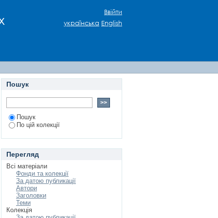
МУЗИЧНОГО ТЕАТРУ
Ввійти
х
українська
English
Пошук
Пошук
По цій колекції
Перегляд
Всі матеріали
Фонди та колекції
За датою публикації
Автори
Заголовки
Теми
Колекція
За датою публикації