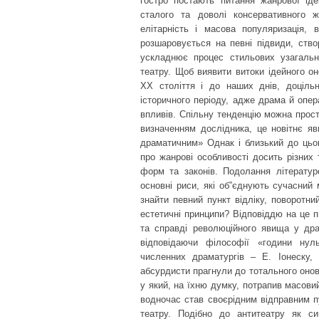
гостро постають питання жанрової іде
сталого та доволі консервативного 
елітарність і масова популяризація, 
розшаровується на певні підвиди, ство
ускладнює процес стильових узагальне
театру. Щоб виявити витоки ідейного о
ХХ століття і до наших днів, доціль
історичного періоду, адже драма й опер
впливів. Спільну тенденцію можна прос
визначенням дослідника, це новітнє я
драматичним» Однак і близький до цьог
про жанрові особливості досить різних 
форм та законів. Подолання літератур
основні риси, які об‟єднують сучасний
знайти певний пункт відліку, поворотни
естетичні принципи? Відповіддю на це п
та справді революційного явища у дра
відповідаючи філософії «години нул
численних драматургів – Е. Іонеску,
абсурдисти прагнули до тотального оновл
у який, на їхню думку, потрапив масов
водночас став своєрідним відправним пу
театру. Подібно до антитеатру як си