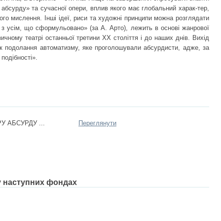
 абсурду» та сучасної опери, вплив якого має глобальний харак-тер,
го мислення. Інші ідеї, риси та художні принципи можна розглядати
 з усім, що сформульовано» (за А. Арто), лежить в основі жанрової
узичному театрі останньої третини ХХ століття і до наших днів. Вихід
 як подолання автоматизму, яке проголошували абсурдисти, адже, за
подібності».
РУ АБСУРДУ ...
Переглянути
 у наступних фондах