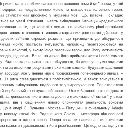
 Ці риси стали засобами загострення основної теми й ідеї опери, у якій
 подорожі за нездійсненною мрією та митарс-тва головного героя.
ий стилістичний дисонанс у музичній мові, що, власне, і складає
ться на увазі зіткнення і навіть змішування інтонацій «радянського
важаючи на те, що конфлікт лежить на глибинному рівні органічної
стерео-типним оточенням і типовими картинами радянської дійсності, у
ідкових зв‟язків окремих розділів, що призводить до абсурдності
 якими нібито постають ентузіасти, наприкінці перетворюються на
треби в алкоголі, у якому існує головний герой, дає йому мож-ливість
аздів, підносить Веню, на-дихає його приймати життя і себе самого
ду. Радянська реальність стає абсурдною, бо дисонує з умоглядними
у, які за власними рецептами і схе-мами взялися будувати щасливий
ру абсурду, яке у певній мірі є продовження попе-реднього явища, –
. Ця риса співвідноситься з полістилістикою, а також вписується в
ерованим змішуванням надбаного та ультрасучасного. Полістилістика
 й вербальний та ві-зуальний простір. Окрім бажання авторів додати
іб, за допомогою якого можна досягти максимальної емпатії у втом-
дача, він є свідченням нового сприй-няття реальності, зокрема
е, що в опері С. Луньова «Москва – Петушки» у фінальному Adagio
 у новому ключі гімн Радянського Союзу – метафора піднесеності
 проростає з одного зерна. Опера загалом насичена стилістичними
на назвати і дисонансом, і його розв‟язанням. Це водночас відчуття