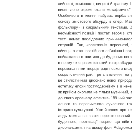
хибності, комічності, ницості й трагізму.
висвіт-лено окремі етапи метафізичної
Особливого втілення набуває вербальн
основу змістового абсурду в опері. Має
фольклору» із сакральними текстами. З
несумісності позиції і постаті героя зі 
тесті немає послідовних причинно-насл
ситуацій. Так, «позитивні» персонажі,
вбивць, а стан постійного сп‟яніння і по
поблажливо ставитися до буденних негар
в ньому як справжнісінький театр абсур
переконаннями творців радянського міф
соціалістичний рай. Третє втілення теат
це стилістичний дисонанс нової природи
естетику епохи постмодернізму з її нек
як прийом охопила не тільки музичний, а
до свого арсеналу ефектив- 189 ний зас
леного та пересиченого сучасного гля
історико-культурної. Уже йшлося про т
ледь можна впі-знати переінтонований
буденного, поетизації ницого, що ніби
дисонансами, і на цьому фоні Adagioмож