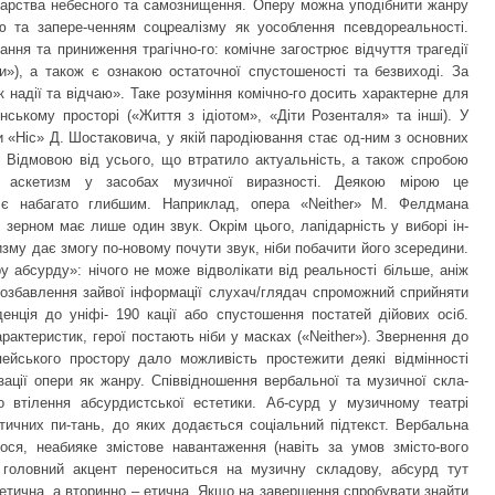
Царства небесного та самознищення. Оперу можна уподібнити жанру
єю та запере-ченням соцреалізму як уособлення псевдореальності.
ня та приниження трагічно-го: комічне загострює відчуття трагедії
и»), а також є ознакою остаточної спустошеності та безвиході. За
к надії та відчаю». Таке розуміння комічно-го досить характерне для
нському просторі («Життя з ідіотом», «Діти Розенталя» та інші). У
 «Ніс» Д. Шостаковича, у якій пародіювання стає од-ним з основних
у. Відмовою від усього, що втратило актуальність, а також спробою
о аскетизм у засобах музичної виразності. Деякою мірою це
е є набагато глибшим. Наприклад, опера «Neither» М. Фелдмана
м зерном має лише один звук. Окрім цього, лапідарність у виборі ін-
изму дає змогу по-новому почути звук, ніби побачити його зсередини.
у абсурду»: нічого не може відволікати від реальності більше, аніж
 позбавлення зайвої інформації слухач/глядач спроможний сприйняти
енція до уніфі- 190 кації або спустошення постатей дійових осіб.
рактеристик, герої постають ніби у масках («Neither»). Звернення до
пейського простору дало можливість простежити деякі відмінності
ізації опери як жанру. Співвідношення вербальної та музичної скла-
 втілення абсурдистської естетики. Аб-сурд у музичному театрі
тичних пи-тань, до яких додається соціальний підтекст. Вербальна
ося, неабияке змістове навантаження (навіть за умов змісто-вого
і головний акцент переноситься на музичну складову, абсурд тут
тетична, а вторинно – етична. Якщо на завершення спробувати знайти