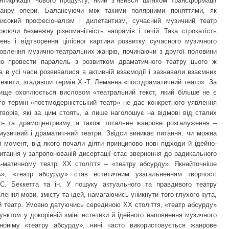
нтифікації нового продукту, який з‟явився шляхом трансформації
жанру опери. Балансуючи між такими полярними поняттями, як
високий професіоналізм і дилетантизм, сучасний музичний театр
рюючи безмежну різноманітність напрямів і течій. Така строкатість
нь і відтворення цілісної картини розвитку сучасного музичного
новлення музично-театральних жанрів, починаючи з другої половини
но провести паралель з розвитком драматичного театру цього ж
а в усі часи розвивалися в активній взаємодії і зазнавали взаємних
тежити, згадавши термін Х.-Т. Леманна «постдраматичний театр». За
вище охоплюється висловом «театральний текст, який більше не є
о термін «постмодерністський театр» не дає конкретного уявлення
творів, які за цим стоять, а лише наголошує на відмові від сталих
о- та драмоцентризму, а також тотальне жанрове розгалуження –
 музичний і драматич-ний театри. Звідси виникає питання: чи можна
й момент, від якого почали діяти принципово нові підходи й ідейно-
итання у запропонованій дисертації стає звернення до радикального
-матичному театрі ХХ століття – «театру абсурду». Якнайточніше
ь», «театр абсурду» став естетичним узагальненням творчості
 С. Беккетта та ін. У пошуку актуального та правдивого театру
ення мови, змісту та ідей, намагаючись уникнути того глухого кута,
ий театр. Умовно датуючись серединою ХХ століття, «театр абсурду»
нктом у докорінній зміні естетики й ідейного наповнення музичного
ноніму «театру абсурду», нині часто використовується жанрове