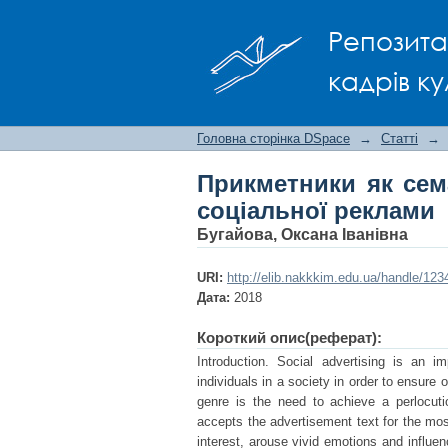
Прикметники як сема
Репозита
кадрів ку
Головна сторінка DSpace
→
Статті
→
Прикметники як сем
соціальної реклами
Бугайова, Оксана Іванівна
URI:
http://elib.nakkkim.edu.ua/handle/12
Дата:
2018
Короткий опис(реферат):
Introduction. Social advertising is an 
individuals in a society in order to ensure o
genre is the need to achieve a perlocut
accepts the advertisement text for the most
interest, arouse vivid emotions and influe