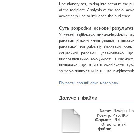
illocutionary act, taking into account the 
of the recipient. Analysis of the social adv
advertisers use to influence the audience.
Суть розробки, основні результат
У статті здійснено якісно-кількісний 
реклами різного спрямування; виявлено
рекламної комунікації; з’ясовано роль
соціальної реклами; установлено, що
висловлюванню емоційності, виразності
визначено, що зміни в суспільстві зу
зокрема прикметників як інтенсифікаторі
Показати повний опис матеріалу
Долучені файли
Name:
Nzvdpu_filo
Розмір:
476.4Kb
Формат:
PDF
Опис
Стаття
файла: