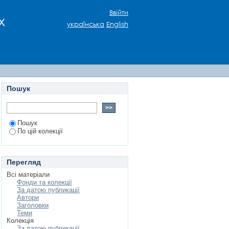
ціальної реклами
Ввійти
х
українська
English
Пошук
Пошук
По цій колекції
Перегляд
Всі матеріали
Фонди та колекції
За датою публикації
Автори
Заголовки
Теми
Колекція
За датою публикації