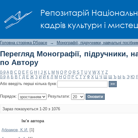
Перегляд Монографії, підручники, на
Репозитарій Національно
кадрів культури і мисте
Головна сторінка DSpace
→
Монографії, підручники, навчальні посібни
Перегляд Монографії, підручники, н
по Автору
0-9
A
B
C
D
E
F
G
H
I
J
K
L
M
N
O
P
Q
R
S
T
U
V
W
X
Y
Z
0-9
А
Б
В
Г
Д
Е
Ж
З
И
Й
К
Л
М
Н
О
П
Р
С
Т
У
Ф
Х
Ц
Ч
Ш
Щ
Ъ
Ы
Ь
Э
Ю
Або введіть перші кілька букв:
Порядок:
Результати:
Зараз показуються 1-20 з 1076
Ім'я автора
Aбpaмов, K.И.
[1]