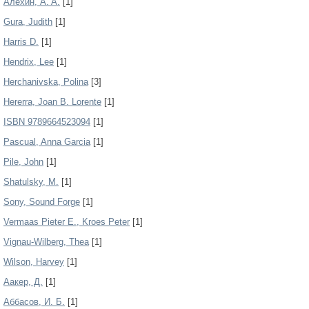
Aлехин, A. A.
[1]
Gura, Judith
[1]
Harris D.
[1]
Hendrix, Lee
[1]
Herchanivska, Polina
[3]
Hererra, Joan B. Lorente
[1]
ISBN 9789664523094
[1]
Pascual, Anna Garcia
[1]
Pile, John
[1]
Shatulsky, М.
[1]
Sony, Sound Forge
[1]
Vermaas Pieter E., Kroes Peter
[1]
Vignau-Wilberg, Thea
[1]
Wilson, Harvey
[1]
Аакер, Д.
[1]
Аббасов, И. Б.
[1]